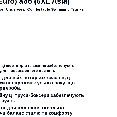
uro) або (6XL Asia)
xer Underwear Comfortable Swimming Trunks
у, ці шорти для плавання забезпечують
 для повсякденного носіння.
для всіх чотирьох сезонів, ці
сити впродовж усього року, що
рдероба.
йну ці труси-боксери забезпечують
рухів.
рти для плавання ідеально
чи баланс стилю та комфорту.