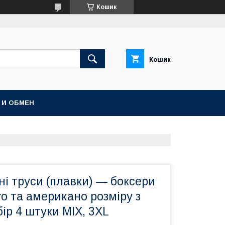
Кошик
Кошик
 И ОБМЕН
ні труси (плавки) — боксери
о та американо розміру з
ір 4 штуки MIX, 3XL