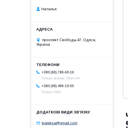
Наталья
проспект Свободы,47, Одеса,
Україна
+380 (68) 786-60-16
Только звонки. Viber нет.
+380 (98) 496-10-55
Только Viber
tnaleksa@gmail.com