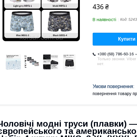
436 ₴
В наявності
Код:
5243
Купити
+380 (68) 786-60-16
Только звонки. Viber
нет.
повернення товару п
Чоловічі модні труси (плавки) 
європейського та американськог