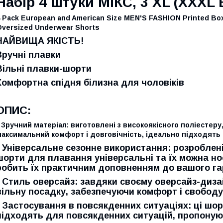
Набір 4 штуки МІКС, 3 XL (XXXL E
 Pack European and American Size MEN'S FASHION Printed Bo
versized Underwear Shorts
НАЙВИЩА ЯКІСТЬ!
Зручні плавки
Вільні плавки-шорти
Комфортна спідня білизна для чоловіків
ОПИС:
 Зручний матеріал: виготовлені з високоякісного поліестер
максимальний комфорт і довговічність, ідеально підходять
• Універсальне сезонне використання: розроблені 
шорти для плавання універсальні та їх можна но
робить їх практичним доповненням до вашого га
• Стиль оверсайз: завдяки своєму оверсайз-диза
вільну посадку, забезпечуючи комфорт і свободу 
• Застосування в повсякденних ситуаціях: ці шо
підходять для повсякденних ситуацій, пропоную