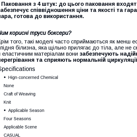
• Паковання з 4 штук: до цього паковання входят
забезпечує співвідношення ціни та якості та гар
пара, готова до використання.
Чим корисні труси боксери?
Крім того, такі моделі часто сприймаються як менш е
спідня білизна, яка щільно прилягає до тіла, але не 
й еластичним матеріалам вони
забезпечують надій
перегрівання та сприяють нормальній циркуляції
Specifications
Hign-concerned Chemical
None
Craft of Weaving
Knit
Applicable Season
Four Seasons
Applicable Scene
CASUAL