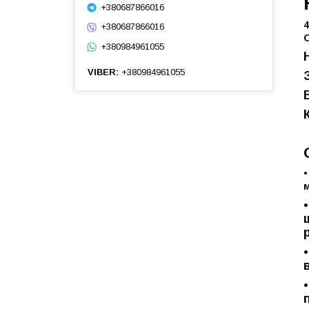
+380687866016
4
+380687866016
O
+380984961055
VIBER
+380984961055
•