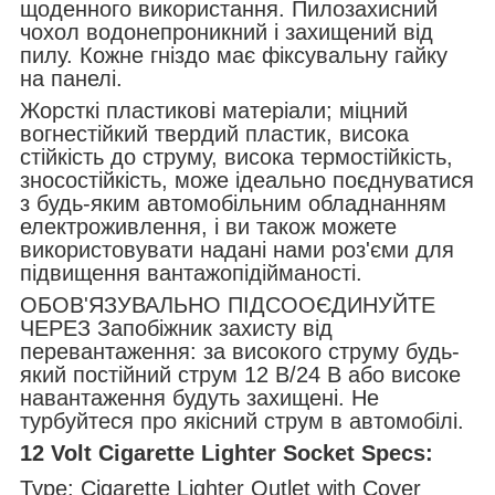
щоденного використання. Пилозахисний
чохол водонепроникний і захищений від
пилу. Кожне гніздо має фіксувальну гайку
на панелі.
Жорсткі пластикові матеріали; міцний
вогнестійкий твердий пластик, висока
стійкість до струму, висока термостійкість,
зносостійкість, може ідеально поєднуватися
з будь-яким автомобільним обладнанням
електроживлення, і ви також можете
використовувати надані нами роз'єми для
підвищення вантажопідійманості.
ОБОВ'ЯЗУВАЛЬНО ПІДСООЄДИНУЙТЕ
ЧЕРЕЗ Запобіжник захисту від
перевантаження: за високого струму будь-
який постійний струм 12 В/24 В або високе
навантаження будуть захищені. Не
турбуйтеся про якісний струм в автомобілі.
12 Volt Cigarette Lighter Socket Specs:
Type: Cigarette Lighter Outlet with Cover