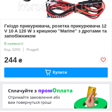
Гніздо прикурювача, розетка прикурювача 12
V 10 A 120 W з кришкою "Marine" з дротами та
запобіжником
В наявності
Код: 5250
Роздріб
244
₴
Купити