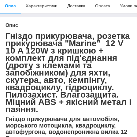
Опис
Характеристики
Доставка
Оплата
Умови п
Опис
Гніздо прикурювача, розетка
прикурювача "Marine" 12 V
10 A 120W з кришкою +
комплект для під'єднання
(дроту з клемами та
запобіжником) для яхти,
скутера, авто, кемпінгу,
квадроциклу, гідроциклу.
Пилозахист. Влагозащита.
Міцний ABS + якісний метал і
паяння.
Гніздо прикурювача для автомобіля,
морського мотоцикла, квадроциклу,
автофургона, водонепроникна вилка 12