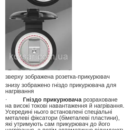
зверху зображена розетка-прикурювач
знизу зображено гніздо прикурювача для
нагрівання
·
Гніздо прикурювача
розраховане
на високі токові навантаження й нагрівання.
Усередині нього встановлені спеціальні
металеві фіксатори (біметалеві пластини),
які утримують сам прикурювач до його