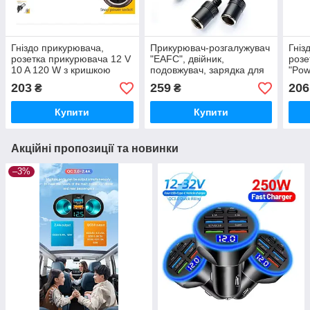
Гніздо прикурювача,
Прикурювач-розгалужувач
Гніз
розетка прикурювача 12 V
"EAFC", двійник,
розе
10 A 120 W з кришкою
подовжувач, зарядка для
"Pow
електроніки 12V, 120W,
10 A
203
259
206
₴
₴
10A. Потужні дроти
кри
Купити
Купити
Акційні пропозиції та новинки
–3%