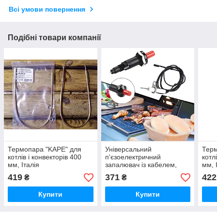
Всі умови повернення
Подібні товари компанії
Термопара "KAPE" для
Універсальний
Терм
котлів і конвекторів 400
п'єзоелектричний
котл
мм, Італія
запалювач із кабелем,
мм, 
кнопковий запальничка
419
371
422
₴
₴
для газового гриля,
барбекю, кухоні
Купити
Купити