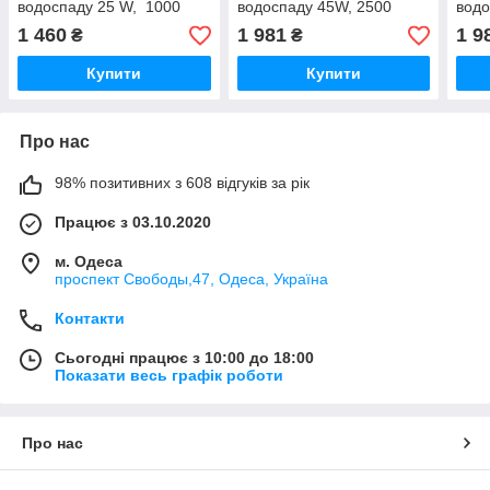
водоспаду 25 W, 1000
водоспаду 45W, 2500
водо
літрів на годину, підйом
літрів на годину, підйом
літр
1 460
1 981
1 9
₴
₴
2,0 метра, "Seven Master"
2,5 метра, "UL90"
2,5 
"EB-A1
"MASTER RED"
"MA
Купити
Купити
Про нас
98% позитивних з 608 відгуків за рік
Працює з 03.10.2020
м. Одеса
проспект Свободы,47, Одеса, Україна
Контакти
Сьогодні працює з 10:00 до 18:00
Показати весь графік роботи
Про нас