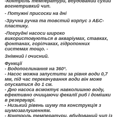
-Контроль температури, вбудований сухий
вогнетривкий чип.
- Потужні присоски на дні
-Зручна ручка та товстий корпус з АБС-
пластику.
-Погрудні насоси широко
використовуються в акваріумах, ставках,
фонтанах, горілчаках, гідропонних
системах тощо. -
Знімний і очисний.
Функції
- Водопоглинання на 360°.
- Насос можна запустити за рівня води 0,7
мм, під час перекачування води він може
опускатися до 1 см.
- Дно насоса всмоктує навколишню воду,
ефективно очищаючи фекалії риб і домішки
в резервуарі.
- Низький рівень шуму та конструкція з
шумозаглушенням.
- Контроль температури, вбудований чип із