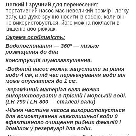
Легкий і зручний
для перенесення:
портативний насос має невеликий розмір і легку
вагу, що дуже зручно носити із собою. коли він
не використовується, його можна покласти в
кишеню або рюкзак.
Окрема особливість:
Водопоглинання — 360° — низьке
розміщення до дна
Конструкція шумозаглушення.
-Водяний насос можна запустити за рівня
води 4 см, а під час перекачування води він
може опускатися до 1 см.
-Керамічний матеріал вала можна
використовувати в прісній і морській воді.
(LH-790 і LH-800 — сталеві вали)
-Ніжня частина насоса використовується
для всмоктування навколишньої води й
ефективного очищення рибних фекалій і
домішок у резервуарі для води.