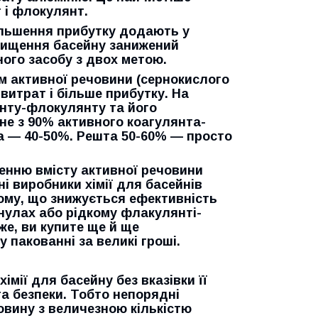
 і флокулянт.
більшення прибутку додають у
дчищення басейну занижений
ного засобу з двох метою.
м активної речовини (сернокислого
витрат і більше прибутку. На
янту-флокулянту та його
 не з 90% активного коагулянта-
а — 40-50%. Решта 50-60% — просто
енню вмісту активної речовини
і виробники хімії для басейнів
ому, що знижується ефективність
анулах або рідкому флакулянті-
же, ви купите ще й ще
 пакованні за великі гроші.
мії для басейну без вказівки її
та безпеки. Тобто непорядні
овину з величезною кількістю