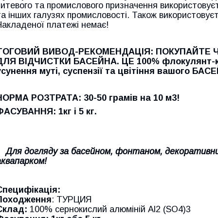
питевого та промислового призначення використовуєть
та інших галузях промисловості. Також використовує
Накладеної платежі немає!
ТОГОВИЙ ВИВОД-РЕКОМЕНДАЦІЯ: ПОКУПАЙТЕ 
ДЛЯ ВІДЧИСТКИ БАСЕЙНА. ЦЕ 100% флокулянт-
усунення муті, суспензії та цвітіння вашого БАС
НОРМА РОЗТРАТА: 30-50 грамів на 10 м3!
ФАСУВАННЯ: 1кг і 5 кг.
Для догляду за басейном, фонтаном, декоративним
аквапарком!
Специфікація:
Походження
: ТУРЦИЯ
Склад:
100% сернокислий алюміній Al2 (SO4)3