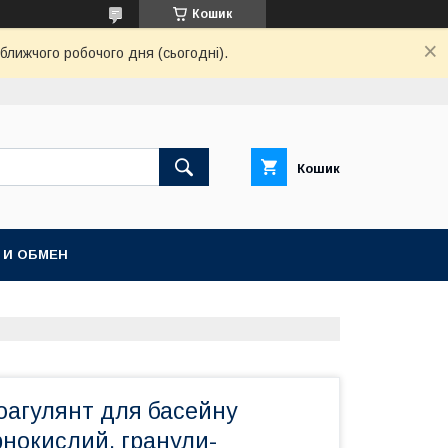
Кошик
ближчого робочого дня (сьогодні).
Кошик
 И ОБМЕН
оагулянт для басейну
нокислий, гранули-