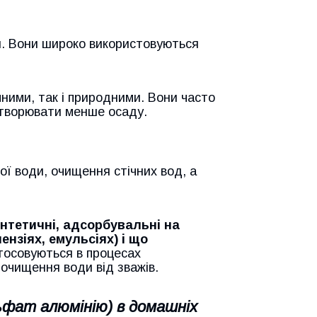
ій. Вони широко використовуються
чними, так і природними. Вони часто
 утворювати менше осаду.
ї води, очищення стічних вод, а
интетичні, адсорбувальні на
ензіях, емульсіях) і що
тосовуються в процесах
 очищення води від зважів.
льфат алюмінію) в домашніх