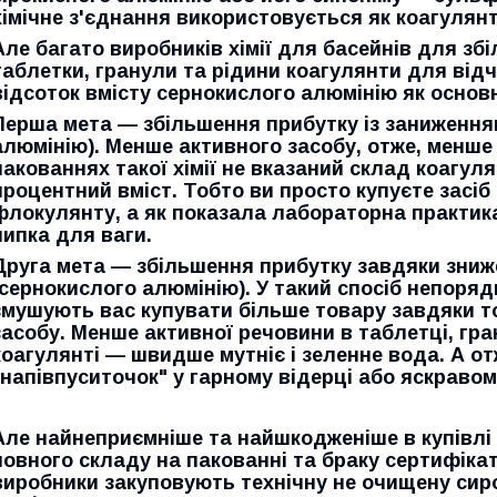
хімічне з'єднання використовується як коагулянт
Але багато виробників хімії для басейнів для з
таблетки, гранули та рідини коагулянти для ві
відсоток вмісту сернокислого алюмінію як основ
Перша мета — збільшення прибутку із заниження
алюмінію). Менше активного засобу, отже, менше 
пакованнях такої хімії не вказаний склад коагул
процентний вміст. Тобто ви просто купуєте засіб
флокулянту, а як показала лабораторна практик
пипка для ваги.
Друга мета — збільшення прибутку завдяки зниж
(сернокислого алюмінію). У такий спосіб непорядн
змушують вас купувати більше товару завдяки т
засобу. Менше активної речовини в таблетці, гр
коагулянті — швидше мутніє і зеленне вода. А от
"напівпуситочок" у гарному відерці або яскравому
Але найнеприємніше та найшкодженіше в купівлі хі
повного складу на пакованні та браку сертифіка
виробники закуповують технічну не очищену сир