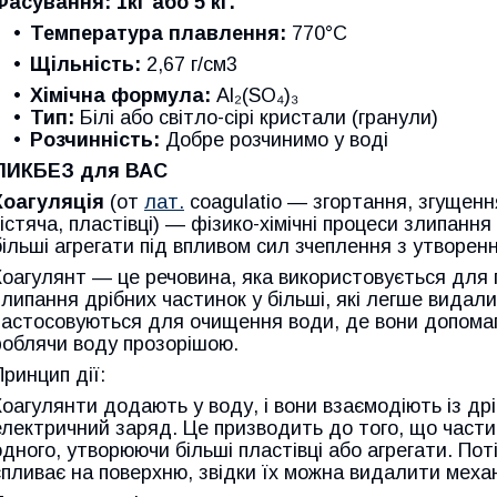
Фасування: 1кг або 5 кг.
Температура плавлення:
770°C
Щільність:
2,67 г/см3
Хімічна формула:
Al₂(SO₄)₃
Тип:
Білі або світло-сірі кристали (гранули)
Розчинність:
Добре розчинимо у воді
ЛИКБЕЗ для ВАС
Коагуляція
(от
лат.
coagulatio — згортання, згущенн
кістяча, пластівці) — фізико-хімічні процеси злипанн
більші агрегати під впливом сил зчеплення з утворен
Коагулянт — це речовина, яка використовується для 
злипання дрібних частинок у більші, які легше видал
застосовуються для очищення води, де вони допомаг
роблячи воду прозорішою.
Принцип дії:
Коагулянти додають у воду, і вони взаємодіють із др
електричний заряд. Це призводить до того, що част
одного, утворюючи більші пластівці або агрегати. Пот
спливає на поверхню, звідки їх можна видалити меха