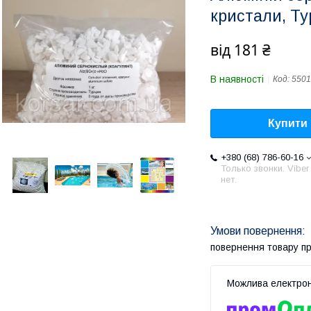
кристали, Тур
від
181 ₴
В наявності
Код:
5501
Купити
+380 (68) 786-60-16
Только звонки. Viber
нет.
повернення товару п