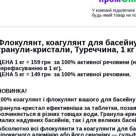
У компанії підключені
будь-який товар не п
Флокулянт, коагулянт для басейн
гранули-кристали, Туреччина, 1 кг 
ЦЕНА 1 кг = 159 грн
за 100% активної речовини (н
перефасуванню в 1 кг).
ЦЕНА 5 кг = 149 грн
за 100% активної речовини.
НОВИНКА!
100% коагулянт і флокулянт вашого для басейну
Гранула-кристал ефективніша за таблетки, позая
розчиняється в різних товщах води. Гранула-кри
малих надувних басейнів, так і для великих басей
Абсолютно всі флокулянти та коагулянти для ба
сірокисного алюмінію або його синоніму — суль