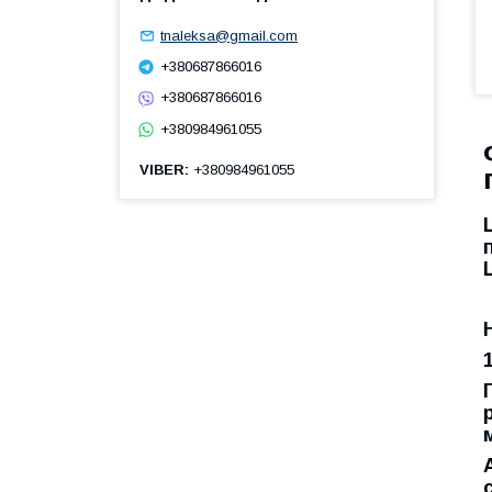
tnaleksa@gmail.com
+380687866016
+380687866016
+380984961055
VIBER
+380984961055