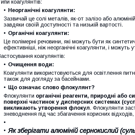
Типи коагулянтів:
Неорганічні коагулянти:
Зазвичай це солі металів, як-от залізо або алюмін
завдяки своїй доступності та низькій вартості.
Органічні коагулянти:
Це полімерні речовини, які можуть бути як синтети
ефективніші, ніж неорганічні коагулянти, і можуть
Застосування коагулянтів:
Очищення води:
Коагулянти використовуються для освітлення питно
також для догляду за басейнами.
Що означає слово флокулянт?
Флокулянти
органічні реагенти, природні або с
поверхні частинок у дисперсних системах (сусп
викликають утворення флокул
. Флокулянти зас
зневоднення під час збагачення корисних відходів,
Як зберігати алюміній сернокислий (су