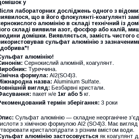
домішок у
Після лабораторних досліджень одного з відоми
виявилося, що в його флокулянті-коагулянті зам
сернокислого алюмінію в складі технічний із до
його складі виявили азот, фосфор або калій, миш
людини домішки. Виявляється, замість чистого 
використовував сульфат алюмінію з зазначеними
"добрива"!
Сульфат алюмінію!
Синонім:
Сернокислий алюміній, коагулянт.
Виробник:
Туреччина.
Хімічна формула:
Al2(SO4)3.
Міжнародна назва:
Aluminium Sulfate.
Зовнішній вигляд:
Безбарвні кристали.
Фасування:
пакет
н/е
1кг або 5
кг.
Рекомендований термін зберігання:
3 роки
Опис:
Сульфат алюмінію — складне неорганічне з'єдн
кислоти з хімічною формулою Al2 (SO4)3. Має вигляд
утворювати кристалогідрати з різним вмістом води.
Сульфат алюмінію застосовується
як коагулянт д