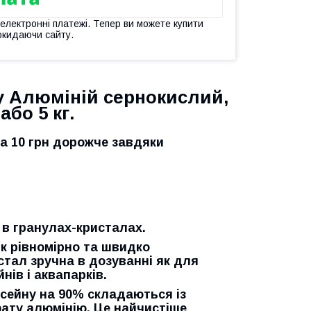
 електронні платежі. Тепер ви можете купити
окидаючи сайту.
у Алюміній сернокислий,
або 5 кг.
а 10 грн дорожче завдяки
 в гранулах-кристалах.
к рівномірно та швидко
стал зручна в дозуванні як для
нів і аквапарків.
сейну на 90% складаються із
фату алюмінію. Це найчистіше