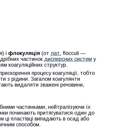
я) і
флокуляція
(от
лат.
flocculi —
я дрібних частинок
дисперсних систем
у
ням коагуляційних структур.
прискорення процесу коагуляції, тобто
ити з рідини. Загалом коагулянти
ають видаляти зважені речовини,
ібними частинками, нейтралізуючи їх
инки починають притягуватися один до
ім ці пластівці випадають в осад або
нічним способом.