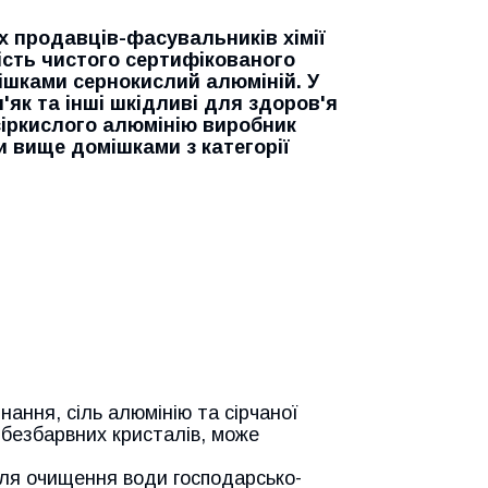
х продавців-фасувальників хімії
ість чистого сертифікованого
мішками сернокислий алюміній. У
'як та інші шкідливі для здоров'я
сіркислого алюмінію виробник
 вище домішками з категорії
ання, сіль алюмінію та сірчаної
 безбарвних кристалів, може
ля очищення води господарсько-