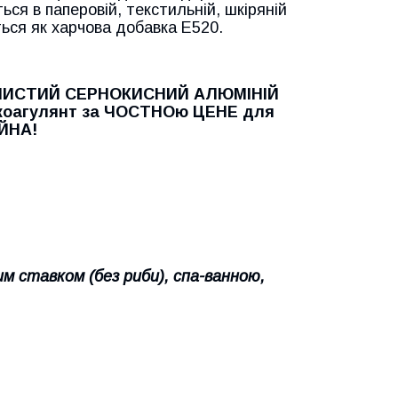
ся в паперовій, текстильній, шкіряній
ться як харчова добавка E520.
ЧИСТИЙ СЕРНОКИСНИЙ АЛЮМІНІЙ
коагулянт за ЧОСТНОю ЦЕНЕ для
ЕЙНА!
 ставком (без риби), спа-ванною,