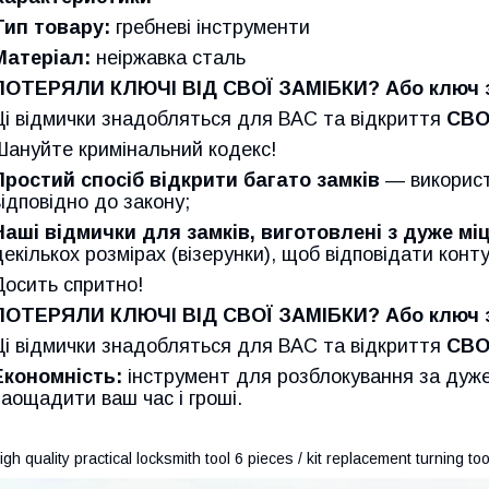
Тип товару:
гребневі інструменти
Матеріал:
неіржавка сталь
ПОТЕРЯЛИ КЛЮЧІ ВІД СВОЇ ЗАМІБКИ? Або ключ з
Ці відмички знадобляться для ВАС та відкриття
СВО
Шануйте кримінальний кодекс!
Простий спосіб відкрити багато замків
— використ
відповідно до закону;
Наші відмички для замків, виготовлені з дуже міц
декількох розмірах (візерунки), щоб відповідати конт
Досить спритно!
ПОТЕРЯЛИ КЛЮЧІ ВІД СВОЇ ЗАМІБКИ? Або ключ з
Ці відмички знадобляться для ВАС та відкриття
СВО
Економність:
інструмент для розблокування за дуж
заощадити ваш час і гроші.
igh quality practical locksmith tool 6 pieces / kit replacement turning t