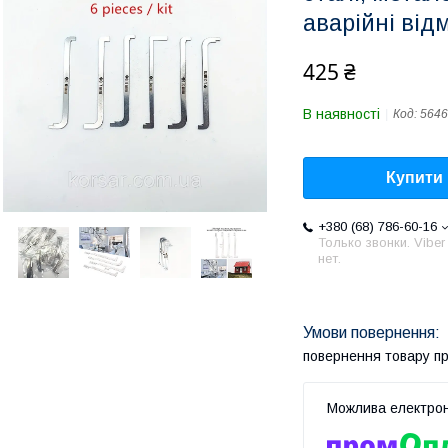
аварійні від
425 ₴
В наявності
Код:
5646
Купити
+380 (68) 786-60-16
Только звонки. Viber
нет.
повернення товару п