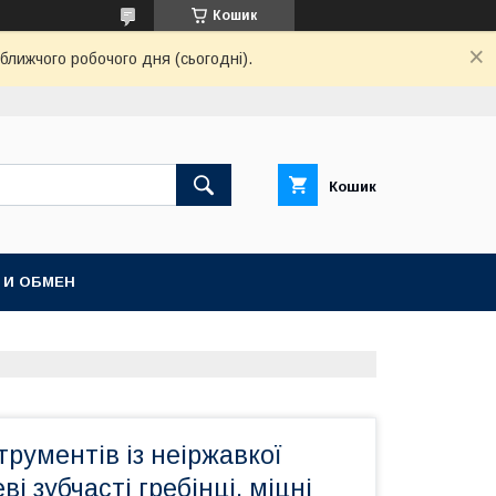
Кошик
ближчого робочого дня (сьогодні).
Кошик
 И ОБМЕН
струментів із неіржавкої
ві зубчасті гребінці, міцні