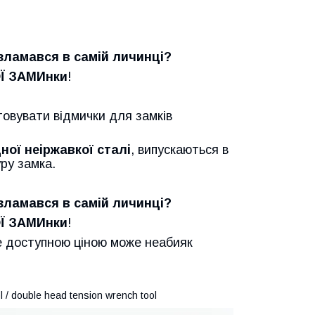
ламався в самій личинці?
Ї ЗАМИнки
!
овувати відмички для замків
ної неіржавкої сталі
, випускаються в
уру замка.
ламався в самій личинці?
Ї ЗАМИнки
!
е доступною ціною може неабияк
ool / double head tension wrench tool