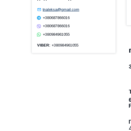
tnaleksa@gmail.com
+380687866016
+380687866016
+380984961055
VIBER
+380984961055