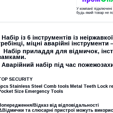
У компанії підключені
будь-який товар не п
Набір із 6 інструментів із неіржавкої
гребінці, міцні аварійні інструменти
Н
абір приладдя для відмичок, інс
замками.
А
варійний набір під час пожежозахи
TOP SECURITY
6pcs Stainless Steel Comb tools Metal Teeth Lock re
Pocket Size Emergency Tools
Попередження/Відказ від відповідальності
⚠️Відмички та слюсарні пристрої можуть викори