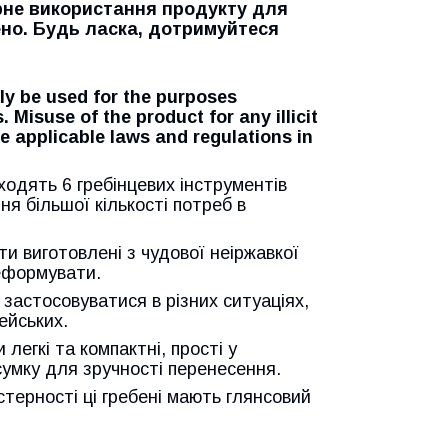
рне використання продукту для
ено. Будь ласка, дотримуйтеся
ly be used for the purposes
 Misuse of the product for any illicit
the applicable laws and regulations in
ходять 6 гребінцевих інструментів
ня більшої кількості потреб в
ти виготовлені з чудової неіржавкої
деформувати.
астосовуватися в різних ситуаціях,
ейських.
 легкі та компактні, прості у
сумку для зручності перенесення.
терності ці гребені мають глянсовий