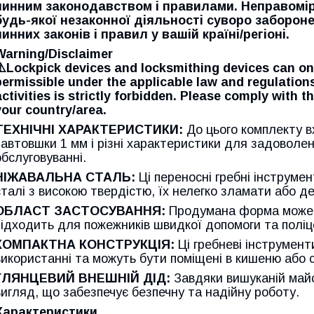
чинним законодавством і правилами. Неправомі
будь-якої незаконної діяльності суворо заборон
чинних законів і правил у вашій країні/регіоні.
Warning/Disclaimer
⚠️Lockpick devices and locksmithing devices can on
permissible under the applicable law and regulations.
activities is strictly forbidden. Please comply with 
your country/area.
ТЕХНІЧНІ ХАРАКТЕРИСТИКИ:
До цього комплекту в
завтовшки 1 мм і різні характеристики для задоволен
обслуговуванні.
НІЖАВАЛЬНА СТАЛЬ:
Ці переносні гребні інструмен
сталі з високою твердістю, їх нелегко зламати або 
ОБЛАСТ ЗАСТОСУВАННЯ:
Продумана форма може з
підходить для пожежників швидкої допомоги та поліц
КОМПАКТНА КОНСТРУКЦІЯ:
Ці гребневі інструменти
використанні та можуть бути поміщені в кишеню або 
ГЛЯНЦЕВИЙ ВНЕШНІЙ ДІД:
Завдяки вишуканій майс
вигляд, що забезпечує безпечну та надійну роботу.
Характеристики