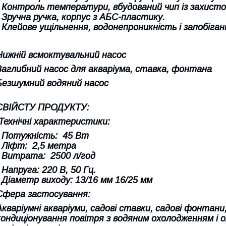
- Контроль температури, вбудований чип із захистом
- Зручна ручка, корпус з АБС-пластику.
- Клейове ущільнення, водонепроникність і запобіга
Нижній всмоктувальний насос
Заглибний насос для акваріума, ставка, фонтана
Безшумний водяний насос
СВІЙСТУ ПРОДУКТУ:
Технічні характеристики:
- Потужність: 45 Вт
- Ліфт: 2,5 метра
- Витрата: 2500 л/год
- Напруга: 220 В, 50 Гц.
- Діаметр виходу: 13/16 мм 16/25 мм
Сфера застосування:
Акваріумні акваріуми, садові ставки, садові фонтани
кондиціонування повітря з водяним охолодженням і 