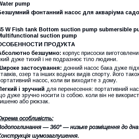
Water pump
Безшумний фонтанний насос для акваріума садо
45 W Fish tank Bottom suction pump submersible p
Multifunctional suction pump
ОСОБЕННОСТИ ПРОДУКТА
Абсолютно безшумно:
корпус присоски виготовлений
який дуже тихий і не подразнює тіло людини.
Широке застосування:
донний насос бака дуже підх
ставків, озер та інших водних видів спорту. його так
портативний насос, коли ви виходите з дому.
Легкий і зручний
для перенесення: портативний насо
що дуже зручно носити із собою. коли він не викорис
кишеню або рюкзак.
Окрема особливість:
Водопоглинання — 360° — низьке розміщення до дн
Конструкція шумозаглушення.