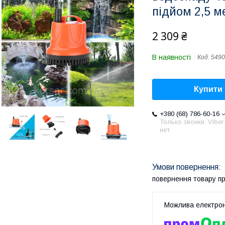
підйом 2,5 м
2 309 ₴
В наявності
Код:
5490
Купити
+380 (68) 786-60-16
Только звонки. Viber
нет.
повернення товару п