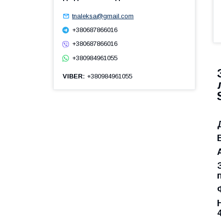
tnaleksa@gmail.com
+380687866016
+380687866016
+380984961055
VIBER
+380984961055