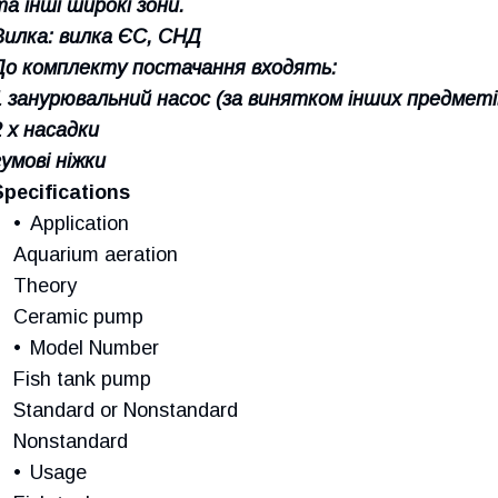
та інші широкі зони.
Вилка: вилка ЄС, СНД
До комплекту постачання входять:
1 занурювальний насос (за винятком інших предмет
2 х насадки
гумові ніжки
Specifications
Application
Aquarium aeration
Theory
Ceramic pump
Model Number
Fish tank pump
Standard or Nonstandard
Nonstandard
Usage