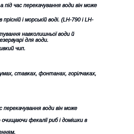
а під час перекачування води він може
існій і морській воді. (LH-790 і LH-
тування навколишньої води й
зервуарі для води.
вкий чип.
умах, ставках, фонтанах, горілчаках,
ас перекачування води він може
очищаючи фекалії риб і домішки в
енням.