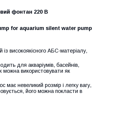
вий фонтан 220 В
ump for aquarium silent water pump
 із високоякісного АБС-матеріалу,
одить для акваріумів, басейнів,
ож можна використовувати як
с має невеликий розмір і легку вагу,
товується, його можна покласти в
а