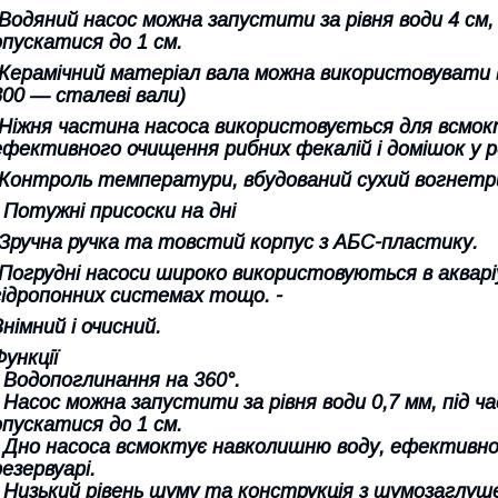
-Водяний насос можна запустити за рівня води 4 см, 
опускатися до 1 см.
-Керамічний матеріал вала можна використовувати в пр
800 — сталеві вали)
-Ніжня частина насоса використовується для всмок
ефективного очищення рибних фекалій і домішок у ре
-Контроль температури, вбудований сухий вогнетри
- Потужні присоски на дні
-Зручна ручка та товстий корпус з АБС-пластику.
-Погрудні насоси широко використовуються в акварі
гідропонних системах тощо. -
Знімний і очисний.
Функції
- Водопоглинання на 360°.
- Насос можна запустити за рівня води 0,7 мм, під ч
опускатися до 1 см.
- Дно насоса всмоктує навколишню воду, ефективно 
резервуарі.
- Низький рівень шуму та конструкція з шумозаглуш