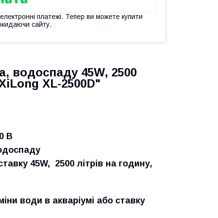
 електронні платежі. Тепер ви можете купити
окидаючи сайту.
а, водоспаду 45W, 2500
"XiLong XL-2500D"
0 В
водоспаду
тавку 45W, 2500 літрів на годину,
іни води в акваріумі або ставку