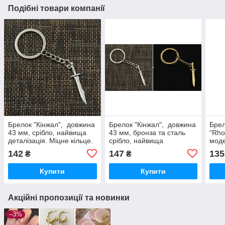
Подібні товари компанії
Брелок "Кінжал", довжина
Брелок "Кінжал", довжина
Брел
43 мм, срібло, найвища
43 мм, бронза та сталь
"Rho
деталізація. Міцне кільце.
срібло, найвища
моде
деталізація. Міцне кільце.
неір
142
147
135
₴
₴
покр
Купити
Купити
Акційні пропозиції та новинки
–3%