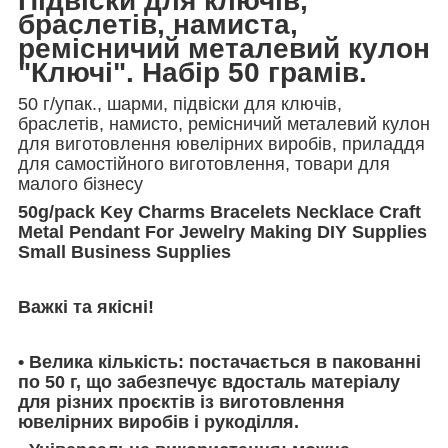
Підвіски для ключів,
браслетів, намиста,
ремісничий металевий кулон
"Ключі". Набір 50 грамів.
50 г/упак., шарми, підвіски для ключів,
браслетів, намисто, ремісничий металевий кулон
для виготовлення ювелірних виробів, приладдя
для самостійного виготовлення, товари для
малого бізнесу
50g/pack Key Charms Bracelets Necklace Craft
Metal Pendant For Jewelry Making DIY Supplies
Small Business Supplies
Важкі та якісні!
• Велика кількість: постачається в пакованні
по 50 г, що забезпечує вдосталь матеріалу
для різних проєктів із виготовлення
ювелірних виробів і рукоділля.