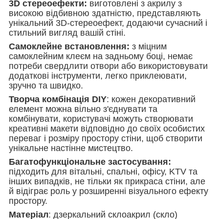
3D стереоефекти:
виготовлені з акрилу з
високою відбивною здатністю, представляють
унікальний 3D-стереоефект, додаючи сучасний і
стильний вигляд вашій стіні.
Самоклейне встановлення:
з міцним
самоклейним клеєм на задньому боці, немає
потреби свердлити отвори або використовувати
додаткові інструменти, легко приклеювати,
зручно та швидко.
Творча комбінація DIY
: кожен декоративний
елемент можна вільно з'єднувати та
комбінувати, користувачі можуть створювати
креативні макети відповідно до своїх особистих
переваг і розміру простору стіни, щоб створити
унікальне настінне мистецтво.
Багатофункціональне застосування:
підходить для вітальні, спальні, офісу, KTV та
інших випадків, не тільки як прикраса стіни, але
й відіграє роль у розширенні візуального ефекту
простору.
Матеріал
: дзеркальний склоакрил (скло)