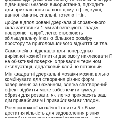
підвищеної безпеки використання, підходить
для прикрашання вашого дому, офісу, кухні,
ванної кімнати, спальні, готелю і т.ін.
Добре відполіровані дзеркала зі справжнього
скла завтовшки 1 мм забезпечують гладку
поверхню та краї, легко створюють
збільшувальну ілюзію більшого розміру
простору та приголомшливого відбиття світла.
Самоклейна підкладка для попередньо
вирізаної кожної плитки дає змогу наклеювати її
на об'єктивні поверхні з тривалим терміном
експлуатації, додатковий клей не потрібний.
Мініквадратні дзеркальні мозаїки можна вільно
комбінувати для створення різних форм
завершення за бажанням, злегка спотворений
ефект відбиття може забезпечити кумедні
образи для розваги, які легко прикрасять ваш
дім привабливим і привабливим виглядом.
Розміри кожної мозаїчної плитки 5 x 5 мм,
достатня кількість для задоволення різних