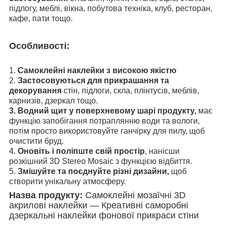
підлогу, меблі, вікна, побутова техніка, клуб, ресторан,
кафе, пати тощо.
Особливості:
1.
Самоклейні наклейки з високою якістю
2.
Застосовуються для прикрашання та
декорування
стін, підлоги, скла, плінтусів, меблів,
карнизів, дзеркал тощо.
3. Водний щит у поверхневому шарі продукту,
має
функцію запобігання потраплянню води та вологи,
потім просто використовуйте ганчірку для пилу, щоб
очистити бруд.
4.
Оновіть і поліпште свій простір
, нанісши
розкішний 3D Stereo Mosaic з функцією відбиття.
5.
Змішуйте та поєднуйте різні дизайни,
щоб
створити унікальну атмосферу.
Назва продукту:
Самоклейні мозаїчні 3D
акрилові наклейки — Креативні саморобні
дзеркальні наклейки фонової прикраси стіни