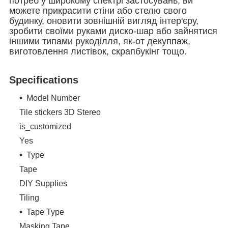
потреб у широкому спектрі застосувань, ви
можете прикрасити стіни або стелю свого
будинку, оновити зовнішній вигляд інтер'єру,
зробити своїми руками диско-шар або зайнятися
іншими типами рукоділля, як-от декуппаж,
виготовлення листівок, скрапбукінг тощо.
Specifications
Model Number
Tile stickers 3D Stereo
is_customized
Yes
Type
Tape
DIY Supplies
Tiling
Tape Type
Masking Tape