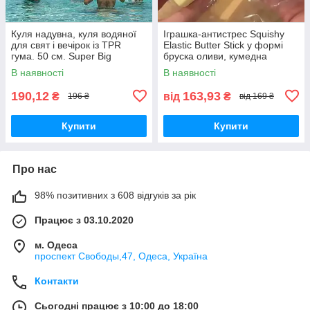
Куля надувна, куля водяної
Іграшка-антистрес Squishy
для свят і вечірок із TPR
Elastic Butter Stick у формі
гума. 50 см. Super Big
бруска оливи, кумедна
іграшка для зняття напруги,
В наявності
В наявності
для зняття тривожності
190,12
163,93
₴
від
₴
196 ₴
від 169 ₴
Купити
Купити
Про нас
98% позитивних з 608 відгуків за рік
Працює з 03.10.2020
м. Одеса
проспект Свободы,47, Одеса, Україна
Контакти
Сьогодні працює з 10:00 до 18:00