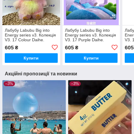
Лабубу Labubu Big into
Лабубу Labubu Big into
Лабу
Energy series v3. Колекція
Energy series v3. Колекція
Ener
V3. 17 Colour Daihe.
V3. 17 Purple Daihe.
V3. 
Рожево-лимонний.
Фіолетовий. Іграшка
Фіол
605
605
605
₴
₴
Іграшка Лабубу.
Лабубу. Luck-удача
Лабу
Купити
Купити
Акційні пропозиції та новинки
–3%
–3%