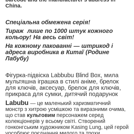
China.
Спеціальна обмежена серія!
Тираж лише по 1000 штук кожного
кольору! На весь світ!
На кожному пакованні — штрикод і
адреса виробника в Китаї (Родине
Лабубу)
Фігурка-підвіска Labbubu Blind Box, мила
мультяшна іграшка в стилі аніме, брелок
для ключів, аксесуар, брелок для ключів,
прикраса для сумки, дитячий подарунок
Labubu
— це маленький харизматичний
монстр з хитрою усмішкою та виразними очима,
що став
культовим
персонажем серед
колекціонерів у всьому світі. Створений
гонконгським художником Kasing Lung, цей герой
уособлює поєднання милого та трохи