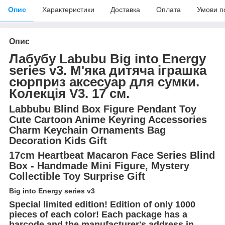
Опис
Характеристики
Доставка
Оплата
Умови п
Опис
Лабубу Labubu Big into Energy
series v3. М'яка дитяча іграшка
сюрприз аксесуар для сумки.
Колекція V3. 17 см.
Labbubu Blind Box Figure Pendant Toy
Cute Cartoon Anime Keyring Accessories
Charm Keychain Ornaments Bag
Decoration Kids Gift
17cm Heartbeat Macaron Face Series Blind
Box - Handmade Mini Figure, Mystery
Collectible Toy Surprise Gift
Big into Energy series v3
Special limited edition! Edition of only 1000
pieces of each color! Each package has a
barcode and the manufacturer's address in