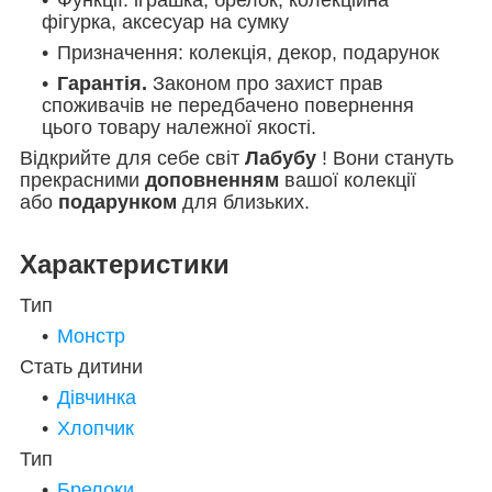
Функції: іграшка, брелок, колекційна
фігурка, аксесуар на сумку
Призначення: колекція, декор, подарунок
Гарантія.
Законом про захист прав
споживачів не передбачено повернення
цього товару належної якості.
Відкрийте для себе світ
Лабубу
! Вони стануть
прекрасними
доповненням
вашої колекції
або
подарунком
для близьких.
Характеристики
Тип
Монстр
Стать дитини
Дівчинка
Хлопчик
Тип
Брелоки