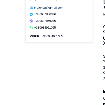
tnaleksa@gmail.com
+380687866016
+380687866016
+380984961055
VIBER
+380984961055
з
с
2