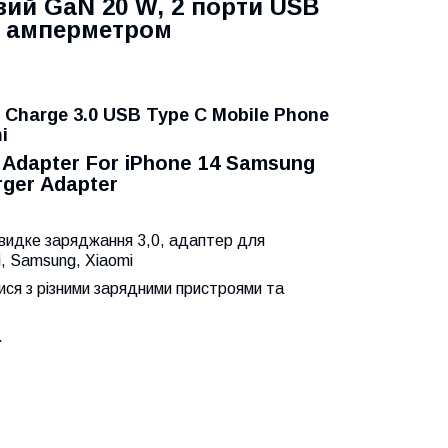
ий GaN 20 W, 2 порти USB
 і амперметром
 Charge 3.0 USB Type C Mobile Phone
i
 Adapter For iPhone 14 Samsung
rger Adapter
идке заряджання 3,0, адаптер для
, Samsung, Xiaomi
ся з різними зарядними пристроями та
.