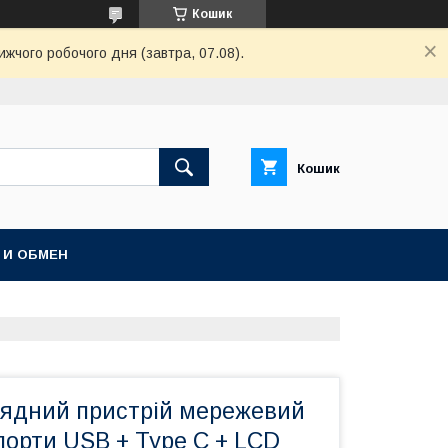
Кошик
ижчого робочого дня (завтра, 07.08).
Кошик
 И ОБМЕН
ядний пристрій мережевий
порти USB + Type C + LCD