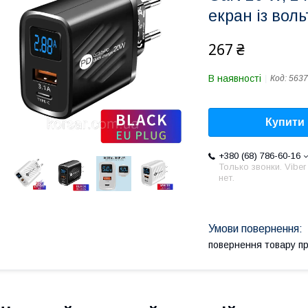
екран із вол
267 ₴
В наявності
Код:
5637
Купити
+380 (68) 786-60-16
Только звонки. Viber
нет.
повернення товару п