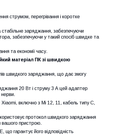
ння струмом, перегрівання і коротке
 стабільне заряджання, забезпечуючи
ора, забезпечуючи у такий спосіб швидке та
ня та економії часу.
йкий матеріал ПК зі швидкою
лів швидкого заряджання, що дає змогу
джання 20 Вт і струму 3 А цей адаптер
 нерви.
 Xiaomi, включно з Mi 12, 11, кабель типу C,
користовує протокол швидкого заряджання
я вашого пристрою.
E, що гарантує його відповідність