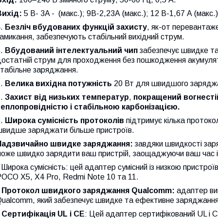
Вихід:
5 В- 3A - (макс.); 9В-2,23А (макс.); 12 В-1,67 А (макс.)
4.
Безліч вбудованих функцій захисту
, як-от перевантаже
амикання, забезпечують стабільний вихідний струм.
5.
Вбудований інтелектуальний чип
забезпечує швидке та
достатній струм для проходження без пошкодження акумулят
стабільне заряджання.
6.
Велика вихідна потужність
20 Вт для швидшого заряджан
.
Захист від низьких температур
,
покращений вогнесті
теплопровідністю і стабільною карбонізацією.
8.
Широка сумісність протоколів
підтримує кілька протоко
швидше заряджати більше пристроїв.
Надзвичайно швидке заряджання:
завдяки швидкості заря
може швидко зарядити ваш пристрій, заощаджуючи ваш час і
 Широка сумісність: цей адаптер сумісний із низкою пристроїв
OCO X5, X4 Pro, Redmi Note 10 та 11.
• Протокол швидкого заряджання Qualcomm:
адаптер ви
Qualcomm, який забезпечує швидке та ефективне заряджанн
• Сертифікація UL і CE
: Цей адаптер сертифікований UL і C