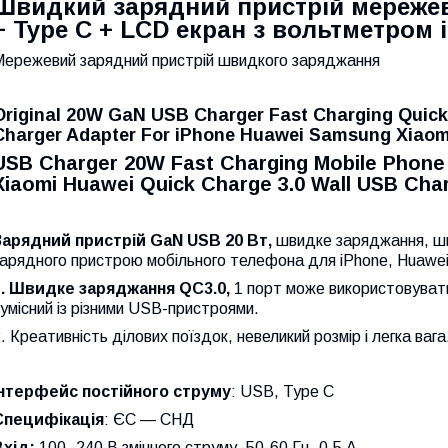
Швидкий зарядний пристрій мережев
+ Type C + LCD екран з вольтметром
Мережевий зарядний пристрій швидкого заряджання
Original 20W GaN USB Charger Fast Charging Quick
Charger Adapter For iPhone Huawei Samsung Xiaom
USB Charger 20W Fast Charging Mobile Phone
Xiaomi Huawei Quick Charge 3.0 Wall USB Cha
Зарядний пристрій GaN USB 20 Вт,
швидке заряджання, шв
арядного пристрою мобільного телефона для iPhone, Huawei
1. Швидке заряджання QC3.0,
1 порт може використовувати
умісний із різними USB-пристроями.
. Креативність ділових поїздок, невеликий розмір і легка вага
Інтерфейс постійного струму
: USB, Type C
Специфікація
: ЄС — СНД
Вхід:
100–240 В змінного струму, 50-60 Гц, 0,5 А.