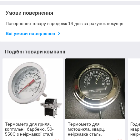
Умови повернення
Повернення товару впродовж 14 днів за рахунок покупця
Всі умови повернення
Подібні товари компанії
Термометр для гриля,
Термометр для
Годи
коптильні, барбекю, 50-
мотоцикла, кварц,
квар
550C з неіржавкої сталі
неіржавка сталь,
неір
BBQ
водозахист. Годинник для
флу