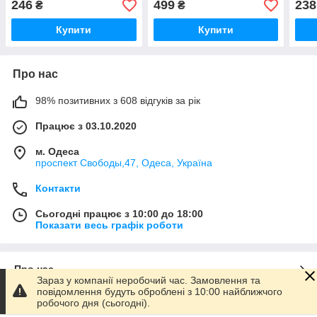
246
499
238
₴
₴
байка. Хром. Чорний
цифе
екран.
вигл
Купити
Купити
Про нас
98% позитивних з 608 відгуків за рік
Працює з 03.10.2020
м. Одеса
проспект Свободы,47, Одеса, Україна
Контакти
Сьогодні працює з 10:00 до 18:00
Показати весь графік роботи
Про нас
Зараз у компанії неробочий час. Замовлення та
повідомлення будуть оброблені з 10:00 найближчого
робочого дня (сьогодні).
Контакти