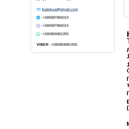
tnaleksa@gmail.com
+380687866016
+380687866016
+380984961055
VIBER
+380984961055