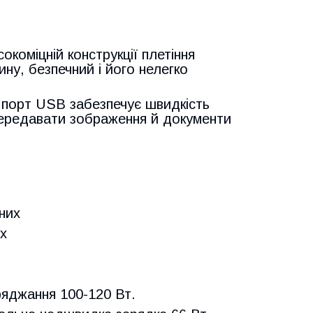
окоміцній конструкції плетіння
ину, безпечний і його нелегко
порт USB забезпечує швидкість
передавати зображення й документи
них
х
яджання 100-120 Вт.