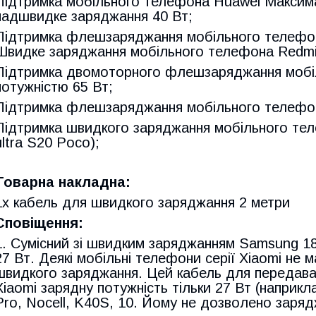
Підтримка мобільного телефона Huawei Максим
надшвидке заряджання 40 Вт;
Підтримка флешзаряджання мобільного телефон
Швидке заряджання мобільного телефона Redmi
Підтримка двомоторного флешзаряджання моб
потужністю 65 Вт;
Підтримка флешзаряджання мобільного телефо
Підтримка швидкого заряджання мобільного те
ultra S20 Poco);
Товарна накладна:
1x кабель для швидкого заряджання 2 метри
Сповіщення:
1. Сумісний зі швидким заряджанням Samsung 18
27 Вт. Деякі мобільні телефони серії Xiaomi не 
швидкого заряджання. Цей кабель для передава
Xiaomi зарядну потужність тільки 27 Вт (наприкла
Pro, Nocell, K40S, 10. Йому не дозволено заря