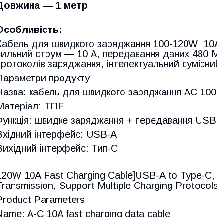
Довжина — 1 метр
Особливість:
Кабель для швидкого заряджання 100-120W 10
сильний струм — 10 А, передавання даних 480 Мб
протоколів заряджання, інтелектуальний сумісни
Параметри продукту
Назва: кабель для швидкого заряджання AC 10
Матеріал: ТПЕ
Функція: швидке заряджання + передавання USB
Вхідний інтерфейс: USB-A
Вихідний інтерфейс: Тип-C
120W 10A Fast Charging Cable]USB-A to Type-C,
Transmission, Support Multiple Charging Protocol
Product Parameters
Name: A-C 10A fast charging data cable