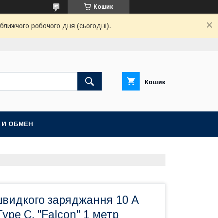
Кошик
ближчого робочого дня (сьогодні).
Кошик
 И ОБМЕН
швидкого заряджання 10 А
ype C, "Falcon" 1 метр