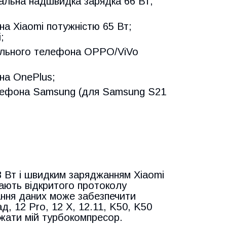
альна надшвидка зарядка 66 Вт,
а Xiaomi потужністю 65 Вт;
;
ільного телефона OPPO/ViVo
на OnePlus;
лефона Samsung (для Samsung S21
 Вт і швидким заряджанням Xiaomi
мають відкритого протоколу
ння даних може забезпечити
д, 12 Pro, 12 X, 12.11, K50, K50
джати мій турбокомпресор.