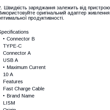
2. Швидкість заряджання залежить від пристрою
Використовуйте оригінальний адаптер живлення
оптимальної продуктивності.
Specifications
Connector B
TYPE-C
Connector A
USB A
Maximum Current
10 A
Features
Fast Charge Cable
Brand Name
LISM
Origin