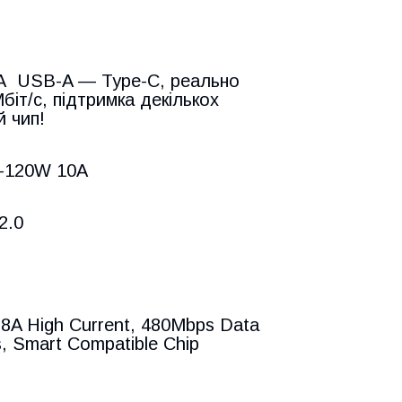
А USB-A — Type-C, реально
іт/с, підтримка декількох
й чип!
0-120W 10A
2.0
 8A High Current, 480Mbps Data
s, Smart Compatible Chip