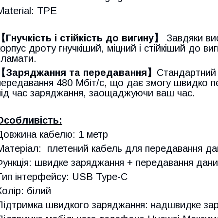
Material: TPE
【Гнучкість і стійкість до вигину】
Завдяки вис
корпус дроту гнучкіший, міцний і стійкіший до виг
зламати.
【Заряджання та передавання】
Стандартний 
передавання 480 Мбіт/с, що дає змогу швидко 
під час заряджання, заощаджуючи ваш час.
Особливість:
Довжина кабелю: 1 метр
Матеріал: плетений кабель для передавання да
Функція: швидке заряджання + передавання дани
Тип інтерфейсу: USB Type-C
Колір: білий
Підтримка швидкого заряджання: надшвидке зар