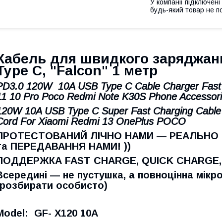
У компанії підключені
будь-який товар не п
Кабель для швидкого заряджанн
Type C, "Falcon" 1 метр
PD3.0 120W 10A USB Type C Cable Charger Fast 
11 10 Pro Poco Redmi Note K30S Phone Accessor
120W 10A USB Type C Super Fast Charging Cable
Cord For Xiaomi Redmi 13 OnePlus POCO
ПРОТЕСТОВАНИЙ ЛІЧНО НАМИ — РЕАЛЬНО
та ПЕРЕДАВАННЯ НАМИ! ))
ПОДДЕРЖКА FAST CHARGE, QUICK CHARGE,
Всередині — не пустушка, а повноцінна мікр
(розбирати особисто)
Model: GF- X120 10A