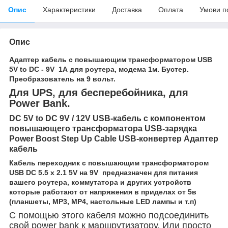
Опис
Характеристики
Доставка
Оплата
Умови п
Опис
Адаптер кабель с повышающим трансформатором USB
5V to DC - 9V 1А для роутера, модема 1м. Бустер.
Преобразователь на 9 вольт.
Для UPS, для бесперебойника, для
Power Bank.
DC 5V to DC 9V / 12V USB-кабель с компонентом
повышающего трансформатора USB-зарядка
Power Boost Step Up Cable USB-конвертер Адаптер
кабель
Кабель переходник с повышающим трансформатором
USB DC 5.5 x 2.1 5V на 9V предназначен для питания
вашего роутера, коммутатора и других устройств
которые работают от напряжения в приделах от 5в
(планшеты, MP3, MP4, настольные LED лампы и т.п)
С помощью этого кабеля можно подсоединить
свой power bank к маршрутизатору. Или просто