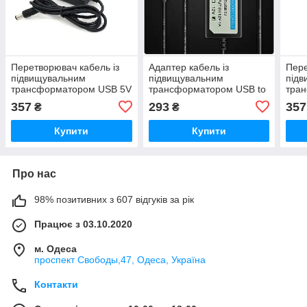
Перетворювач кабель із
Адаптер кабель із
Пере
підвищувальним
підвищувальним
під
трансформатором USB 5V
трансформатором USB to
тра
to DC — 12 V 1 А для
DC 5 V — 9 V / 12 V 1 А
to D
357
293
357
₴
₴
роутера, модему 1 м.
для роутера, модему 1 м
роут
Бустер
Буст
Купити
Купити
Про нас
98% позитивних з 607 відгуків за рік
Працює з 03.10.2020
м. Одеса
проспект Свободы,47, Одеса, Україна
Контакти