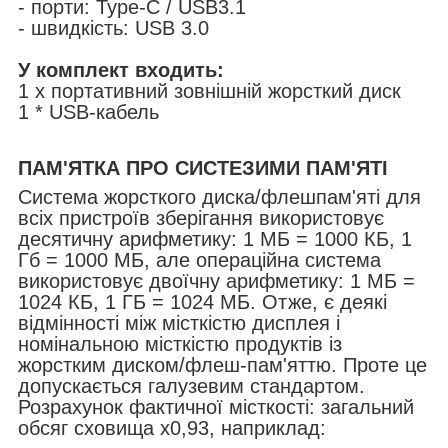
- порти: Type-C / USB3.1
- швидкість: USB 3.0
У комплект входить:
1 х портативний зовнішній жорсткий диск
1 * USB-кабель
ПАМ'ЯТКА ПРО СИСТЕЗИМИ ПАМ'ЯТІ
Система жорсткого диска/флешпам'яті для
всіх пристроїв зберігання використовує
десятичну арифметику: 1 МБ = 1000 КБ, 1
Гб = 1000 МБ, але операційна система
використовує двоїчну арифметику: 1 МБ =
1024 КБ, 1 ГБ = 1024 МБ. Отже, є деякі
відмінності між місткістю дисплея і
номінальною місткістю продуктів із
жорстким диском/флеш-пам'яттю. Проте це
допускається галузевим стандартом.
Розрахунок фактичної місткості: загальний
обсяг сховища x0,93, наприклад: