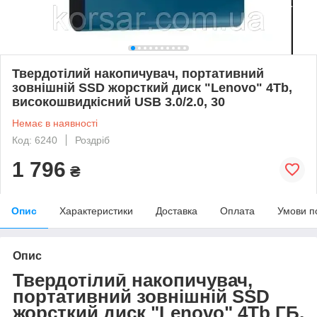
Твердотілий накопичувач, портативний
зовнішній SSD жорсткий диск "Lenovo" 4Tb,
високошвидкісний USB 3.0/2.0, 30
Немає в наявності
Код: 6240
Роздріб
1 796
₴
Опис
Характеристики
Доставка
Оплата
Умови п
Опис
Твердотілий накопичувач,
портативний зовнішній SSD
жорсткий диск "Lenovo" 4Tb ГБ,