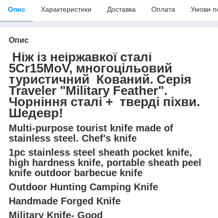
Опис
Характеристики
Доставка
Оплата
Умови п
Опис
Ніж із неіржавкої сталі
5Cr15MoV, м
ногоцільовий
туристичний
Кований.
Серія
Traveler "Military Feather".
Чорніння сталі +
тверді піхви.
Шедевр!
Multi-purpose tourist knife made of
stainless steel. Chef's knife
1pc stainless steel sheath pocket knife,
high hardness knife, portable sheath peel
knife outdoor barbecue knife
Outdoor Hunting Camping Knife
Handmade Forged Knife
Military Knife- Good