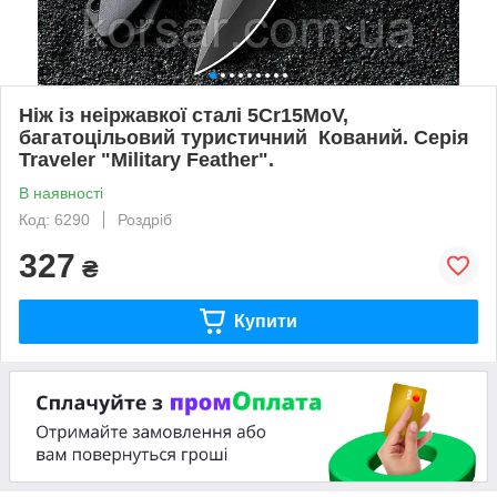
Ніж із неіржавкої сталі 5Cr15MoV,
багатоцільовий туристичний Кований. Серія
Traveler "Military Feather".
В наявності
Код: 6290
Роздріб
327
₴
Купити