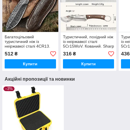
Багатоцільовий
Туристичний, похідний ніж
Тури
туристичний ніж із
із неіржавкої сталі
із н
неіржавкої сталі 4CR13.
5Cr15MoV. Кований. Sharp
5Cr1
Кований. Серія Traveler
Claw
Cla
512
316
436
₴
₴
"Eagle Feather".
Купити
Купити
Акційні пропозиції та новинки
–3%