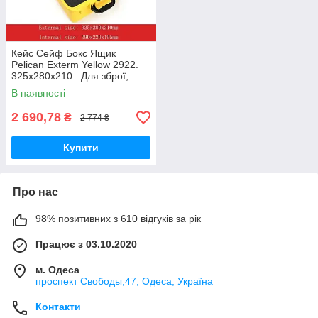
Кейс Сейф Бокс Ящик
Pelican Exterm Yellow 2922.
325х280х210. Для зброї,
коштовностей, точних
В наявності
приладів, дронів.
Водонепроникний.
2 690,78
₴
2 774 ₴
Купити
Про нас
98% позитивних з 610 відгуків за рік
Працює з 03.10.2020
м. Одеса
проспект Свободы,47, Одеса, Україна
Контакти