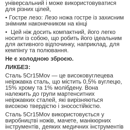
універсальний і може використовуватися
для різних цілей,
• Гостре лезо: Лезо ножа гостре із захисним
знімним наконечником на кінці
• Цей ніж досить компактний, його легко
носити із собою, що робить його ідеальним
для активного відпочинку, наприклад, для
кемпінгу та полювання.
Не є холодною зброєю.
ЛИКБЕЗ:
Сталь 5Cr15Mov — це високовуглецева
неіржавка сталь, що містить 0,5% вуглецю,
15% хрому та 1% молібдену. Вона
належить до групи мартенситних
неіржавких сталей, які вирізняються
високою твердістю і зносостійкістю.
Сталь 5Cr15Mov використовується у
виробництві ножів, мачете, манікюрних
інструментів, деяких медичних інструментів