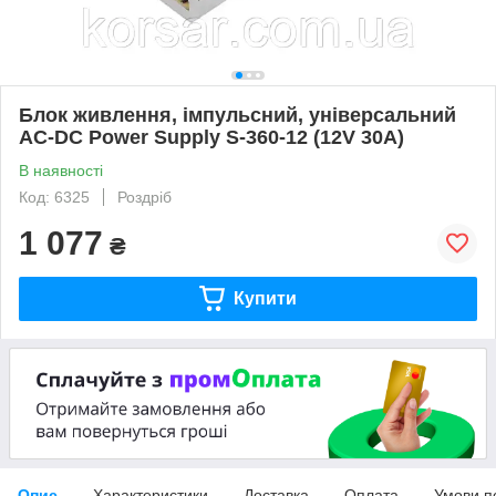
Блок живлення, імпульсний, універсальний
AC-DC Power Supply S-360-12 (12V 30A)
В наявності
Код: 6325
Роздріб
1 077
₴
Купити
Опис
Характеристики
Доставка
Оплата
Умови п