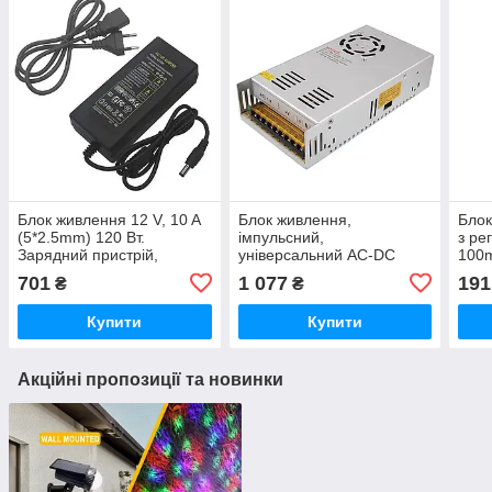
Блок живлення 12 V, 10 A
Блок живлення,
Блок
(5*2.5mm) 120 Вт.
імпульсний,
з ре
Зарядний пристрій,
універсальний AC-DC
100
адаптер. Оригінал.
Power Supply S-360-12
701
1 077
191
₴
₴
(12V 30A) 360 Ватів
Купити
Купити
Акційні пропозиції та новинки