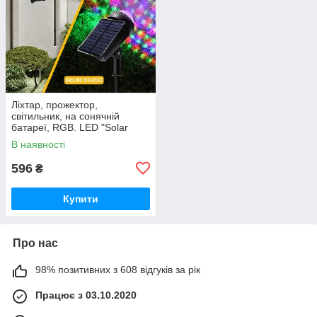
Ліхтар, прожектор,
світильник, на сонячній
батареї, RGB. LED "Solar
Color Spotlight".
В наявності
Водозахищений корпус IP65.
9 режимів. Літійн
596
₴
Купити
Про нас
98% позитивних з 608 відгуків за рік
Працює з 03.10.2020