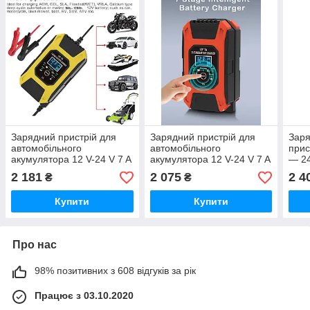
Зарядний пристрій для
Зарядний пристрій для
Заря
автомобільного
автомобільного
прис
акумулятора 12 V-24 V 7 A
акумулятора 12 V-24 V 7 A
— 24
FOXSUR Version 7.0 для
FOXSUR Version 7.0 для
типу
2 181
2 075
2 4
₴
₴
будь-якого типу
будь-якого типу
AG
акумуляторо
акумуляторо
Купити
Купити
Про нас
98% позитивних з 608 відгуків за рік
Працює з 03.10.2020