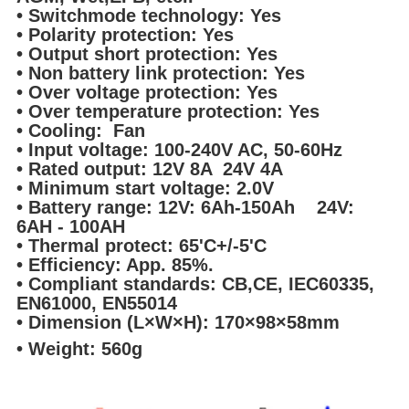
• Switchmode technology: Yes
• Polarity protection: Yes
• Output short protection: Yes
• Non battery link protection: Yes
• Over voltage protection: Yes
• Over temperature protection: Yes
• Cooling: Fan
• Input voltage: 100-240V AC, 50-60Hz
• Rated output: 12V 8A 24V 4A
• Minimum start voltage: 2.0V
• Battery range: 12V: 6Ah-150Ah 24V:
6AH - 100AH
• Thermal protect: 65'C+/-5'C
• Efficiency: App. 85%.
• Compliant standards: CB,CE, IEC60335,
EN61000, EN55014
• Dimension (L×W×H): 170×98×58mm
• Weight: 560g