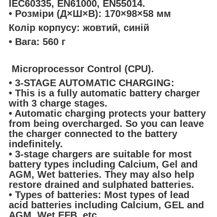
IEC60335, EN61000, EN55014.
• Розміри (Д×Ш×В): 170×98×58 мм
Колір корпусу: жовтий, синій
• Вага: 560 г
Microprocessor Control (CPU).
• 3-STAGE AUTOMATIC CHARGING:
• This is a fully automatic battery charger
with 3 charge stages.
• Automatic charging protects your battery
from being overcharged. So you can leave
the charger connected to the battery
indefinitely.
• 3-stage chargers are suitable for most
battery types including Calcium, Gel and
AGM, Wet batteries. They may also help
restore drained and sulphated batteries.
• Types of batteries: Most types of lead
acid batteries including Calcium, GEL and
AGM, Wet,EFB, etc..