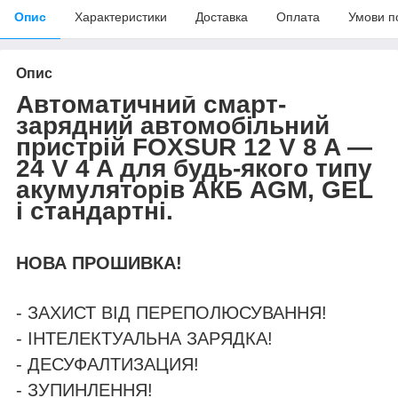
Опис
Характеристики
Доставка
Оплата
Умови п
Опис
Автоматичний смарт-
зарядний автомобільний
пристрій FOXSUR 12 V 8 A —
24 V 4 A для будь-якого типу
акумуляторів АКБ AGM, GEL
і стандартні.
НОВА ПРОШИВКА!
- ЗАХИСТ ВІД ПЕРЕПОЛЮСУВАННЯ!
- ІНТЕЛЕКТУАЛЬНА ЗАРЯДКА!
- ДЕСУФАЛТИЗАЦИЯ!
- ЗУПИНЛЕННЯ!