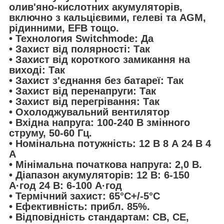
олив'яно-кислотних акумуляторів,
включно з кальцієвими, гелеві та AGM,
рідинними, EFB тощо.
• Технология Switchmode: Да
• Захист від полярності: Так
• Захист від короткого замикання на
виході: Так
• Захист з'єднання без батареї: Так
• Захист від перенапруги: Так
• Захист від перегрівання: Так
• Охолоджувальний вентилятор
• Вхідна напруга: 100-240 В змінного
струму, 50-60 Гц.
• Номінальна потужність: 12 В 8 А 24 В 4
А
• Мінімальна початкова напруга: 2,0 В.
• Діапазон акумуляторів: 12 В: 6-150
А·год 24 В: 6-100 А·год
• Термічний захист: 65°C+/-5°C
• Ефективність: прибл. 85%.
• Відповідність стандартам: CB, CE,