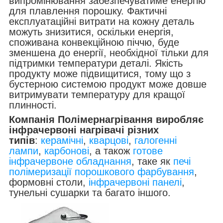
випромінювання забезпечуватиме енергію
для плавлення порошку. Фактичні
експлуатаційні витрати на кожну деталь
можуть знизитися, оскільки енергія,
споживана конвекційною піччю, буде
зменшена до енергії, необхідної тільки для
підтримки температури деталі. Якість
продукту може підвищитися, тому що з
бустерною системою продукт може довше
витримувати температуру для кращої
плинності.
Компанія Полімернагрівання виробляє
інфрачервоні нагрівачі різних
типів
:
керамічні
,
кварцові
,
галогенні
лампи
,
карбонові
, а також
готове
інфрачервоне обладнання
, таке як
печі
полімеризації порошкового фарбування
,
формовні столи,
інфрачервоні панелі
,
тунельні сушарки та багато іншого.