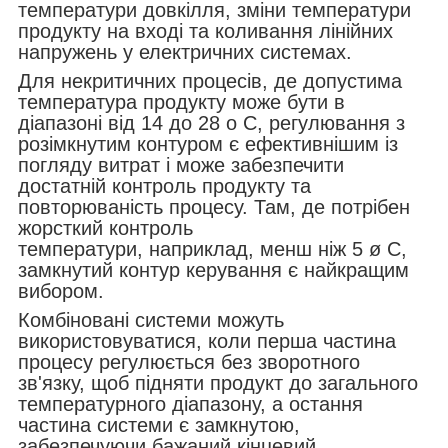
температури довкілля, зміни температури
продукту на вході та коливання лінійних
напружень у електричних системах.
Для некритичних процесів, де допустима
температура продукту може бути в
діапазоні від 14 до 28
o
C, регулювання з
розімкнутим контуром є ефективнішим із
погляду витрат і може забезпечити
достатній контроль продукту та
повторюваність процесу. Там, де потрібен
жорсткий контроль
температури, наприклад, менш ніж 5
ø
C,
замкнутий контур керування є найкращим
вибором.
Комбіновані системи можуть
використовуватися, коли перша частина
процесу регулюється без зворотного
зв'язку, щоб підняти продукт до загального
температурного діапазону, а остання
частина системи є замкнутою,
забезпечуючи бажаний кінцевий