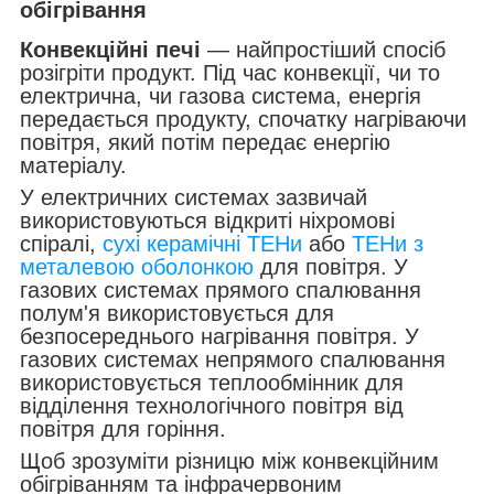
обігрівання
Конвекційні печі
— найпростіший спосіб
розігріти продукт. Під час конвекції, чи то
електрична, чи газова система, енергія
передається продукту, спочатку нагріваючи
повітря, який потім передає енергію
матеріалу.
У електричних системах зазвичай
використовуються відкриті ніхромові
спіралі,
сухі керамічні ТЕНи
або
ТЕНи з
металевою оболонкою
для повітря. У
газових системах прямого спалювання
полум'я використовується для
безпосереднього нагрівання повітря. У
газових системах непрямого спалювання
використовується теплообмінник для
відділення технологічного повітря від
повітря для горіння.
Щоб зрозуміти різницю між конвекційним
обігріванням та інфрачервоним