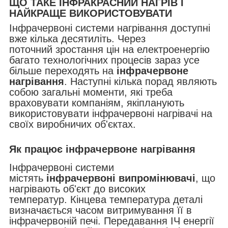
ЩО ТАКЕ ІНФРАКРАСНИЙ НАГРІВ І
НАЙКРАЩЕ ВИКОРИСТОВУВАТИ
Інфрачервоні системи нагрівання доступні
вже кілька десятиліть. Через
поточний зростання цін на електроенергію
багато технологічних процесів зараз усе
більше переходять на
інфрачервоне
нагрівання
. Наступні кілька порад являють
собою загальні моменти, які треба
враховувати компаніям, якіпланують
використовувати інфрачервоні нагрівачі на
своїх виробничих об'єктах.
Як працює інфрачервоне нагрівання
Інфрачервоні системи
містять
інфрачервоні випромінювачі
, що
нагрівають об'єкт до високих
температур. Кінцева температура деталі
визначається часом витримування її в
інфрачервоній печі. Передавання ІЧ енергії