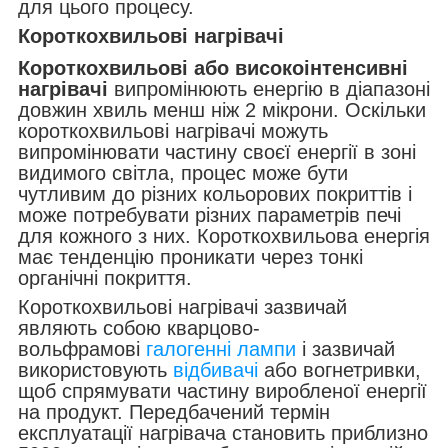
для цього процесу.
Короткохвильові нагрівачі
Короткохвильові або високоінтенсивні
нагрівачі
випромінюють енергію в діапазоні
довжин хвиль менш ніж 2 мікрони. Оскільки
короткохвильові нагрівачі можуть
випромінювати частину своєї енергії в зоні
видимого світла, процес може бути
чутливим до різних кольорових покриттів і
може потребувати різних параметрів печі
для кожного з них. Короткохвильова енергія
має тенденцію проникати через тонкі
органічні покриття.
Короткохвильові нагрівачі зазвичай
являють собою кварцово-
вольфрамові
галогенні лампи
і зазвичай
використовують
відбивачі
або вогнетривки,
щоб спрямувати частину виробленої енергії
на продукт. Передбачений термін
експлуатації нагрівача становить приблизно