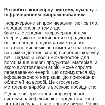
Розробіть конвеєрну систему, сумісну з
інфрачервоним випромінюванням
Інфрачервоне випромінювання, як і світло,
передає енергію тому, що
бачить. Усередині інфрачервоної печі
енергія, яка не поглинається продуктом
безпосередньо, відбиватиметься або
повторно випромінюватиметься (зазвичай
на нижчій довжині хвилі) всередині корпусу
печі, надаючи безліч можливостей для
поглинання енергії продуктом. Матеріал, з
якого виготовлений виріб, може сприяти
передаванню енергії, що отримується від
інфрачервоного нагрівача, до прихованих
областей на виробі. Це стосується
металевих виробів із високою провідністю.
Під час використання інфрачервоної
системи найефективніше представлення
деталі відбувається в одному вимірі. Якщо