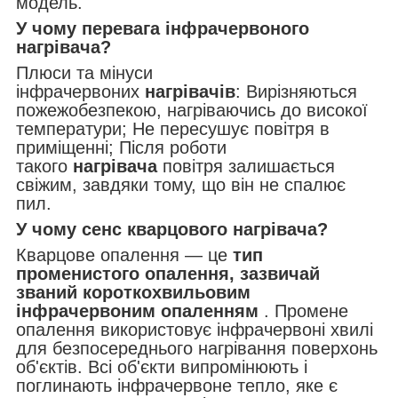
модель.
У чому перевага інфрачервоного
нагрівача?
Плюси та мінуси
інфрачервоних
нагрівачів
: Вирізняються
пожежобезпекою, нагріваючись до високої
температури; Не пересушує повітря в
приміщенні; Після роботи
такого
нагрівача
повітря залишається
свіжим, завдяки тому, що він не спалює
пил.
У чому сенс кварцового нагрівача?
Кварцове опалення — це
тип
променистого опалення, зазвичай
званий короткохвильовим
інфрачервоним опаленням
. Промене
опалення використовує інфрачервоні хвилі
для безпосереднього нагрівання поверхонь
об'єктів. Всі об'єкти випромінюють і
поглинають інфрачервоне тепло, яке є