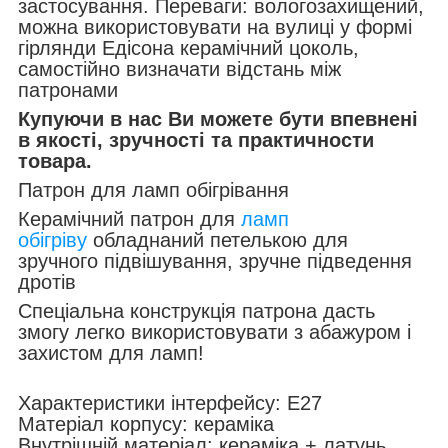
застосування. Переваги: вологозахищений,
можна використовувати на вулиці у формі
гірлянди Едісона керамічний цоколь,
самостійно визначати відстань між
патронами
Купуючи в нас Ви можете бути впевнені
в якості, зручності та
практичности
товара.
Патрон для ламп обігрівання
Керамічний патрон для
ламп
обігріву
обладнаний петелькою для
зручного підвішування, зручне підведення
дротів
Спеціальна конструкція патрона дасть
змогу легко використовувати з абажуром і
захистом для ламп!
Характеристики інтерфейсу: E27
Матеріал корпусу: кераміка
Внутрішній матеріал: кераміка + латунь