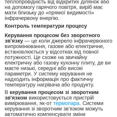
теплопровідність від відкритих ділянок або
на допомогу гарячого повітря, виріб має
мати близьку до «прямої видимості»
інфрачервону енергію.
Контроль температури процесу
Керування процесом без зворотного
зв'язку
— це коли джерело інфрачервоного
випромінювання, газове або електричне,
встановлюється у відсотках від повної
потужності. Це схоже на звичайну
електричну або газову кухонну плиту, де ви
маєте низькі, середні або високі
параметри. У систему керування не
надходить інформація про фактичну
температуру нагрівача або продукту.
В
керування процесом зі зворотним
зв'язком
використовується пристрій
вимірювання, як-от
термопара
. Системи
керування зі зворотним зв'язком можуть
автоматично компенсувати зміни