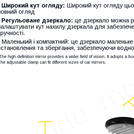
•
Широкий кут огляду:
Широкий кут огляду цьог
повний огляд
Регульоване дзеркало:
це дзеркало можна р
налаштувати кут нахилу дзеркала для забезпече
зручності.
• Маленький і компактний: це дзеркало маленьке
встановлення та зберігання, забезпечуючи водно
he high-definition mirror provides a wider field of vision. It adopts a bu
he adjustable clamp can fit different sizes of car mirrors.