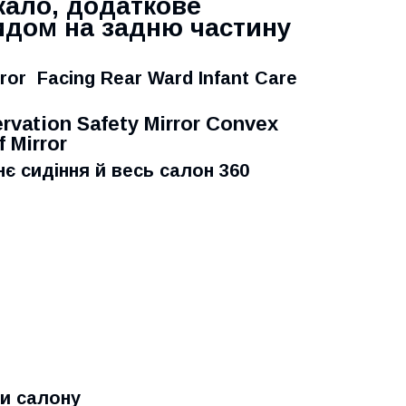
кало, додаткове
идом на задню частину
rror Facing Rear Ward Infant Care
rvation Safety Mirror Convex
 Mirror
є сидіння й весь салон 360
ни салону