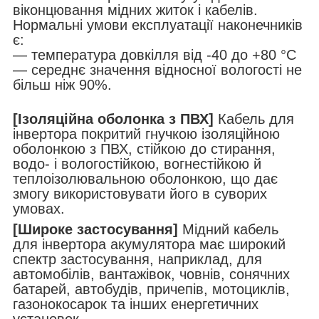
віконцювання мідних житок і кабелів.
Нормальні умови експлуатації наконечників
є:
— температура довкілля від -40 до +80 °C
— середнє значення відносної вологості не
більш ніж 90%.
[Ізоляційна оболонка з ПВХ]
Кабель для
інвертора покритий гнучкою ізоляційною
оболонкою з ПВХ, стійкою до стирання,
водо- і вологостійкою, вогнестійкою й
теплоізолювальною оболонкою, що дає
змогу використовувати його в суворих
умовах.
[Широке застосування]
Мідний кабель
для інвертора акумулятора має широкий
спектр застосування, наприклад, для
автомобілів, вантажівок, човнів, сонячних
батарей, автобудів, причепів, мотоциклів,
газонокосарок та інших енергетичних
установок.