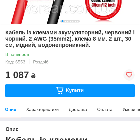
Кабель із клемами акумуляторний, червоний і
чорний. 2 AWG (35mm2). клема 8 мм. 2 шт., 30
см, мідний, водонепроникний.
В наявності
Код: 6553
Роздріб
1 087
₴
Купити
Опис
Характеристики
Доставка
Оплата
Умови п
Опис