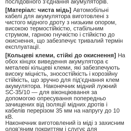
послідовного з'єднання акумуляторів.
[Матеріал: чиста мідь]
Автомобільні
кабелі для акумулятора виготовлені з
чистого мідного дроту з низьким опором,
високою термостійкістю, стабільним
струмом, гарною гнучкістю і стійкістю до
окиснення, що забезпечує тривалий термін
експлуатації.
[Кольцеві клеми, стійкі до окиснення]
На
обох кінцях виведення акумулятора є
металеві кільцеві клеми, які забезпечують
високу міцність, зносостійкість і корозійну
стійкість, що зручно для під'єднання клем
акумулятора. Наконечник мідний лужний
SC-35/10 — для віконціювання за
допомогою опресування попередньо
зачищених від ізоляції мідних дротів і
кабелів перерізом 35 мм на напругу до 10
кВ.
Наконечник виготовлений із міді з захисним
олов'яним покриттям і слугує для