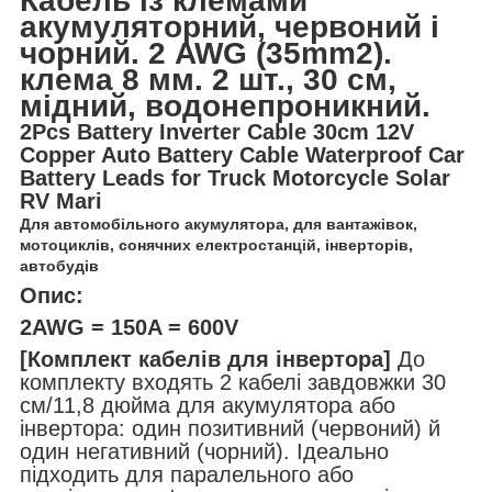
Кабель із клемами
акумуляторний, червоний і
чорний. 2 AWG (35mm2).
клема 8 мм. 2 шт., 30 см,
мідний, водонепроникний.
2Pcs Battery Inverter Cable 30cm 12V
Copper Auto Battery Cable Waterproof Car
Battery Leads for Truck Motorcycle Solar
RV Mari
Для автомобільного акумулятора, для вантажівок,
мотоциклів, сонячних електростанцій, інверторів,
автобудів
Опис:
2AWG = 150A = 600V
[Комплект кабелів для інвертора]
До
комплекту входять 2 кабелі завдовжки 30
см/11,8 дюйма для акумулятора або
інвертора: один позитивний (червоний) й
один негативний (чорний). Ідеально
підходить для паралельного або