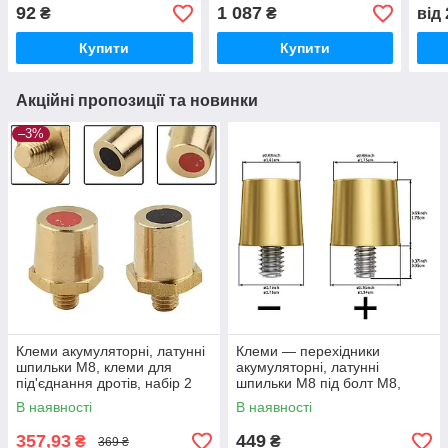
Клема 6,3 мм. 2 шт. 20
мм2), клема SC 16-10 8-
мм2)
92
1 087
₴
₴
від
см, мідний,
10 мм. 2 шт., 30 см,
2 шт
водонепроникний.
мідний, водонепроникн
400
Купити
Купити
Акційні пропозиції та новинки
–3%
Клеми акумуляторні, латунні
Клеми — перехідники
шпильки M8, клеми для
акумуляторні, латунні
під'єднання дротів, набір 2
шпильки М8 під болт M8,
штуки.
набір 2 штуки. З ключем
В наявності
В наявності
шестигранником.b Hexagonal
357,93
449
₴
₴
369 ₴