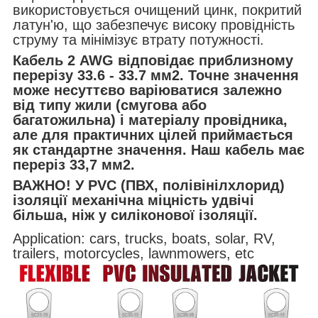
використовується очищений цинк, покритий
латун'ю, що забезпечує високу провідність
струму та мінімізує втрату потужності.
Кабель 2 AWG відповідає приблизному
перерізу
33.6 - 33.7 мм2
. Точне значення
може несуттєво варіюватися залежно
від типу жили (смугова або
багатожильна) і матеріалу провідника,
але для практичних цілей приймається
як стандартне значення. Наш кабель має
переріз 33,7 мм2.
ВАЖНО! У PVC (ПВХ, полівінілхлорид)
ізоляції механічна міцність удвічі
більша, ніж у силіконової ізоляції.
Application: cars, trucks, boats, solar, RV,
trailers, motorcycles, lawnmowers, etc