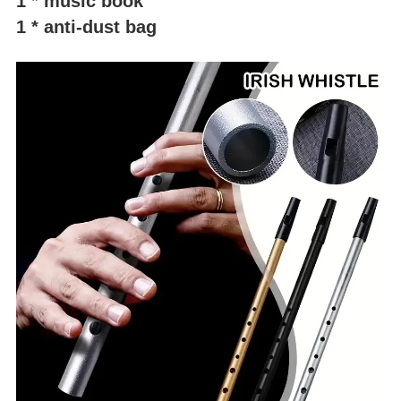
1 * music book
1 * anti-dust bag