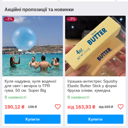
Акційні пропозиції та новинки
–3%
–3%
Куля надувна, куля водяної
Іграшка-антистрес Squishy
для свят і вечірок із TPR
Elastic Butter Stick у формі
гума. 50 см. Super Big
бруска оливи, кумедна
іграшка для зняття напруги,
В наявності
В наявності
для зняття тривожності
190,12
163,93
₴
від
₴
196 ₴
від 169 ₴
Купити
Купити