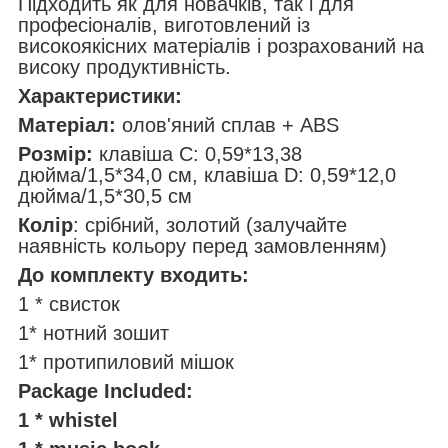
Підходить як для новачків, так і для
професіоналів, виготовлений із
високоякісних матеріалів і розрахований на
високу продуктивність.
Характеристики:
Матеріал:
олов'яний сплав + ABS
Розмір:
клавіша C: 0,59*13,38
дюйма/1,5*34,0 см, клавіша D: 0,59*12,0
дюйма/1,5*30,5 см
Колір
: срібний, золотий (залучайте
наявність кольору перед замовленням)
До комплекту входить:
1 * свисток
1* нотний зошит
1* протипиловий мішок
Package Included:
1 * whistel