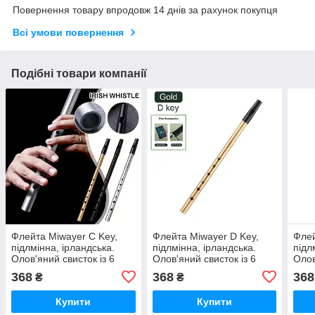
Повернення товару впродовж 14 днів за рахунок покупця
Всі умови повернення
Подібні товари компанії
Флейта Miwayer С Key,
Флейта Miwayer D Key,
Флей
підлмінна, ірландська.
підлмінна, ірландська.
підл
Олов'яний свисток із 6
Олов'яний свисток із 6
Олов
отворами, ідеальний
отворами, ідеальний
отво
368
368
368
₴
₴
традиційний ірланд
традиційний ірланд
трад
Купити
Купити