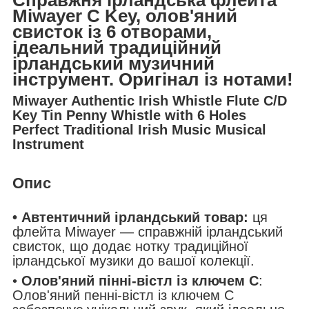
Miwayer C Key, олов'яний
свисток із 6 отворами,
ідеальний традиційний
ірландський музичний
інструмент. Оригінал із нотами!
Miwayer Authentic Irish Whistle Flute C/D
Key Tin Penny Whistle with 6 Holes
Perfect Traditional Irish Music Musical
Instrument
Опис
• Автентичний ірландський товар:
ця
флейта Miwayer — справжній ірландський
свисток, що додає нотку традиційної
ірландської музики до вашої колекції.
•
Олов'яний пінні-вістл із ключем C
:
Олов'яний пенні-вістл із ключем C