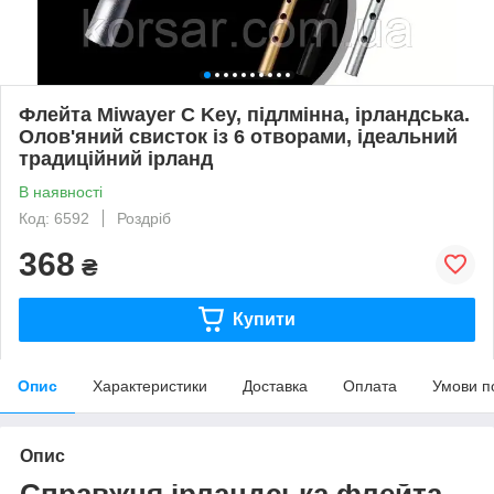
Флейта Miwayer С Key, підлмінна, ірландська.
Олов'яний свисток із 6 отворами, ідеальний
традиційний ірланд
В наявності
Код: 6592
Роздріб
368
₴
Купити
Опис
Характеристики
Доставка
Оплата
Умови п
Опис
Справжня ірландська флейта