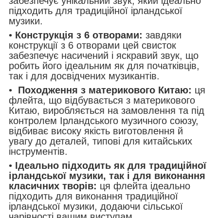
забезпечує унікальний звук, який ідеально
підходить для традиційної ірландської
музики.
•
Конструкція з 6 отворами:
завдяки
конструкції з 6 отворами цей свисток
забезпечує насичений і яскравий звук, що
робить його ідеальним як для початківців,
так і для досвідчених музикантів.
•
Походження з материкового Китаю:
ця
флейта, що відбувається з материкового
Китаю, виробляється на замовлення та під
контролем Ірландського музичного союзу,
відбиває високу якість виготовлення й
увагу до деталей, типові для китайських
інструментів.
•
Ідеально підходить як для традиційної
ірландської музики, так і для виконання
класичних творів:
ця флейта ідеально
підходить для виконання традиційної
ірландської музики, додаючи сільської
чарівності вашим виступам.