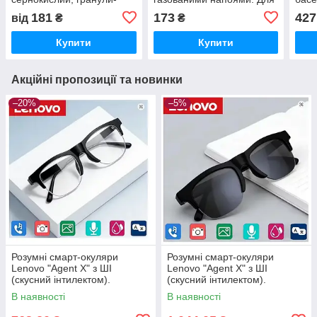
кристали, Туреччина, 1 кг
бару, дому, офісу, вечірок
42 х
181
173
427
від
₴
₴
або 5 кг.
Моде
Купити
Купити
Акційні пропозиції та новинки
–20%
–5%
Розумні смарт-окуляри
Розумні смарт-окуляри
Lenovo "Agent X" з ШІ
Lenovo "Agent X" з ШІ
(скусний інтилектом).
(скусний інтилектом).
Bluetooth. Записувань,
Bluetooth. Записувань,
В наявності
В наявності
керування фотокамерою,
керування фотокамерою,
перекладч
перекладч