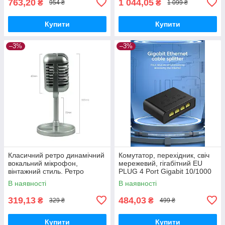
763,20
1 044,05
₴
₴
954 ₴
1 099 ₴
Купити
Купити
–3%
–3%
Класичний ретро динамічний
Комутатор, перехідник, свіч
вокальний мікрофон,
мережевий, гігабітний EU
вінтажний стиль. Ретро
PLUG 4 Port Gigabit 10/1000
серебро
Мбіт/с Mini Ethernet Швидкий
В наявності
В наявності
мережевий комутатор
319,13
484,03
₴
₴
329 ₴
499 ₴
Купити
Купити