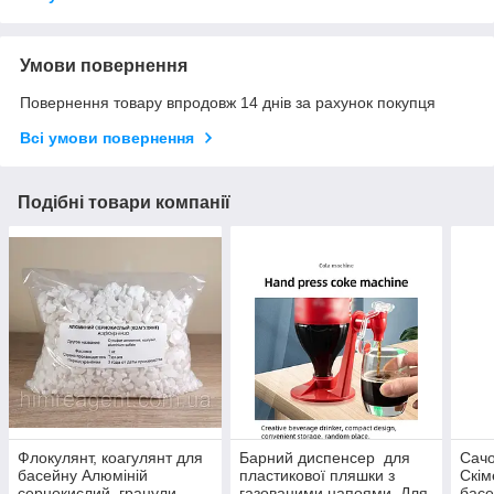
Умови повернення
Повернення товару впродовж 14 днів за рахунок покупця
Всі умови повернення
Подібні товари компанії
Флокулянт, коагулянт для
Барний диспенсер для
Сачо
басейну Алюміній
пластикової пляшки з
Скім
сернокислий, гранули-
газованими напоями. Для
басе