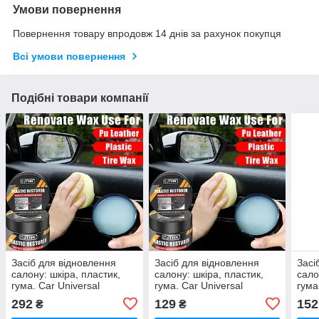
Умови повернення
Повернення товару впродовж 14 днів за рахунок покупця
Всі умови повернення
Подібні товари компанії
Засіб для відновлення
Засіб для відновлення
Засі
салону: шкіра, пластик,
салону: шкіра, пластик,
сало
гума. Car Universal
гума. Car Universal
гума
Leather, Plastic Repair
Leather, Plastic Repair
Leat
292
129
152
₴
₴
Polishing 200g
Polishing 50g
Poli