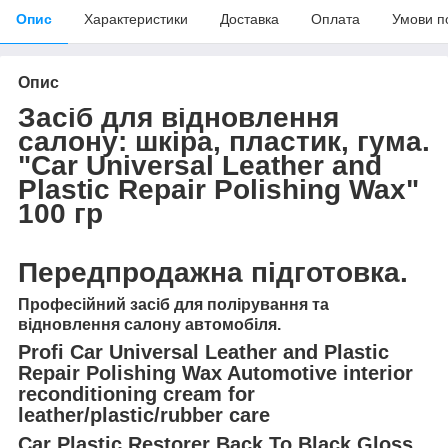
Опис
Характеристики
Доставка
Оплата
Умови п
Опис
Засіб для відновлення
салону: шкіра, пластик, гума.
"Car Universal Leather and
Plastic Repair Polishing Wax"
100 гр
Передпродажна підготовка.
Професійний засіб для полірування та
відновлення салону автомобіля.
Profi Car Universal Leather and Plastic
Repair Polishing Wax Automotive interior
reconditioning cream for
leather/plastic/rubber care
Car Plastic Restorer Back To Black Gloss