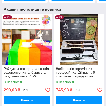
Акційні пропозиції та новинки
–3%
–3%
Райдужна скатертина на стіл,
Набір ножів керамічних
водонепроникна, барвиста
професійних "Zillinger", 6
райдужна тема PEVA
предметів, подарункове
137х274 "Reinbow"
паковання. Оригінадів
В наявності
В наявності
290,03
745,93
₴
₴
299 ₴
769 ₴
Купити
Купити