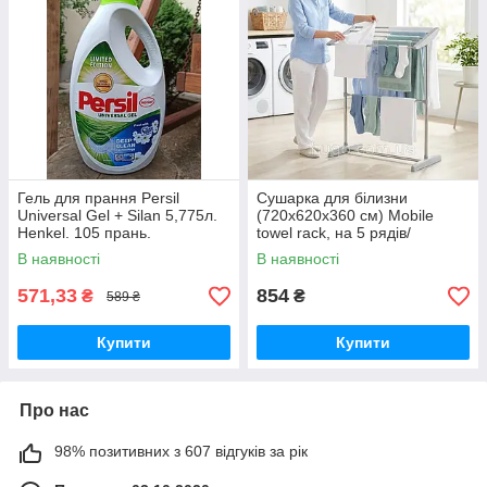
Гель для прання Persil
Сушарка для білизни
Universal Gel + Silan 5,775л.
(720х620х360 см) Mobile
Henkel. 105 прань.
towel rack, на 5 рядів/
Напальне сушіння для одягу.
В наявності
В наявності
Алюміній + ABS пластик.
571,33
854
₴
₴
589 ₴
Купити
Купити
Про нас
98% позитивних з 607 відгуків за рік