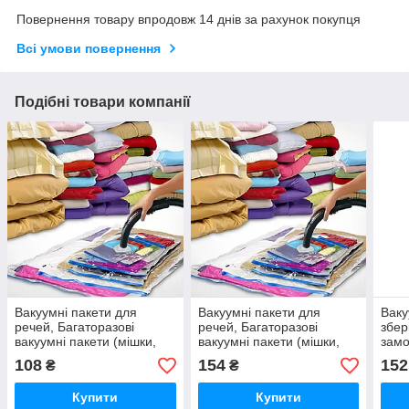
Повернення товару впродовж 14 днів за рахунок покупця
Всі умови повернення
Подібні товари компанії
Вакуумні пакети для
Вакуумні пакети для
Ваку
речей, Багаторазові
речей, Багаторазові
збер
вакуумні пакети (мішки,
вакуумні пакети (мішки,
замо
чохли) 50x60 см 1 шт
чохли) 60x80 см 1 шт
мари
108
154
152
₴
₴
ARTK
ARTK MAXI
26х3
Бага
Купити
Купити
437