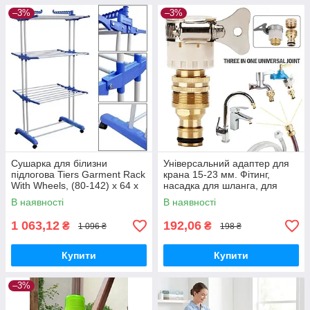
–3%
–3%
Сушарка для білизни
Універсальний адаптер для
підлогова Tiers Garment Rack
крана 15-23 мм. Фітинг,
With Wheels, (80-142) x 64 x
насадка для шланга, для
172 см, 4 колеса з гальмами.
раковини, для поливання,
В наявності
В наявності
Нержавійка + ABS пласти
1 063,12
192,06
₴
₴
1 096 ₴
198 ₴
Купити
Купити
–3%