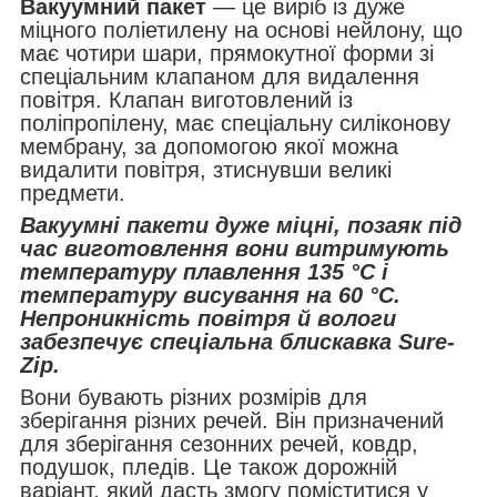
Вакуумний пакет
— це виріб із дуже
міцного поліетилену на основі нейлону, що
має чотири шари, прямокутної форми зі
спеціальним клапаном для видалення
повітря. Клапан виготовлений із
поліпропілену, має спеціальну силіконову
мембрану, за допомогою якої можна
видалити повітря, зтиснувши великі
предмети.
Вакуумні пакети дуже міцні, позаяк під
час виготовлення вони витримують
температуру плавлення 135 °C і
температуру висування на 60 °C.
Непроникність повітря й вологи
забезпечує спеціальна блискавка Sure-
Zip.
Вони бувають різних розмірів для
зберігання різних речей. Він призначений
для зберігання сезонних речей, ковдр,
подушок, пледів. Це також дорожній
варіант, який дасть змогу поміститися у