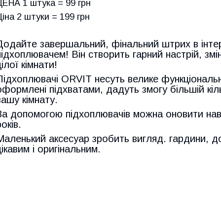
ЦЕНА 1 штука = 99 грн
Ціна 2 штуки = 199 грн
Додайте завершальний, фінальний штрих в інтер
підхоплювачем! Він створить гарний настрій, змі
цілої кімнати!
Підхоплювачі ORVIT несуть велике функціональ
оформлені підхватами, дадуть змогу більшій кіль
вашу кімнату.
За допомогою підхоплювачів можна оновити наві
років.
Маленький аксесуар зробить вигляд. гардини, до
цікавим і оригінальним.