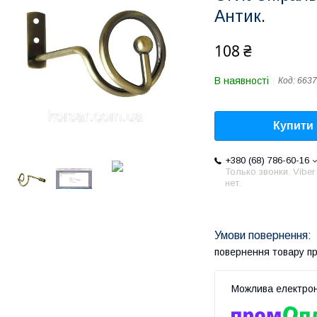
Антик.
108 ₴
В наявності
Код:
6637
Купити
+380 (68) 786-60-16
Только звонки. Viber
нет.
повернення товару п