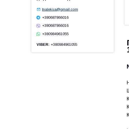
tnaleksa@gmail.com
+380687866016
+380687866016
+380984961055
VIBER
+380984961055