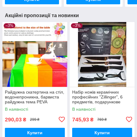
Акційні пропозиції та новинки
–3%
–3%
Райдужна скатертина на стіл,
Набір ножів керамічних
водонепроникна, барвиста
професійних "Zillinger", 6
райдужна тема PEVA
предметів, подарункове
137х274 "Reinbow"
паковання. Оригінадів
В наявності
В наявності
290,03
745,93
₴
₴
299 ₴
769 ₴
Купити
Купити