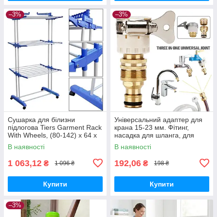
–3%
–3%
Сушарка для білизни
Універсальний адаптер для
підлогова Tiers Garment Rack
крана 15-23 мм. Фітинг,
With Wheels, (80-142) x 64 x
насадка для шланга, для
172 см, 4 колеса з гальмами.
раковини, для поливання,
В наявності
В наявності
Нержавійка + ABS пласти
1 063,12
192,06
₴
₴
1 096 ₴
198 ₴
Купити
Купити
–3%