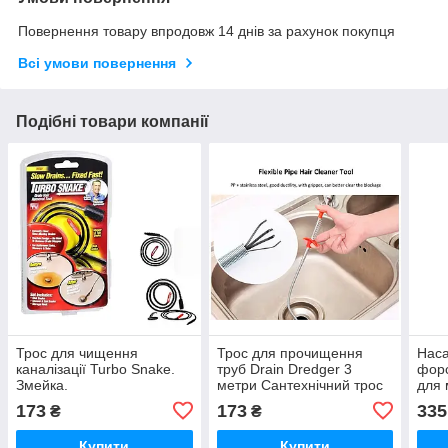
Повернення товару впродовж 14 днів за рахунок покупця
Всі умови повернення
Подібні товари компанії
Трос для чищення
Трос для прочищення
Наса
каналізації Turbo Snake.
труб Drain Dredger 3
форс
Змейка.
метри Сантехнічний трос
для 
спри
173
173
335
₴
₴
Швид
барі
Купити
Купити