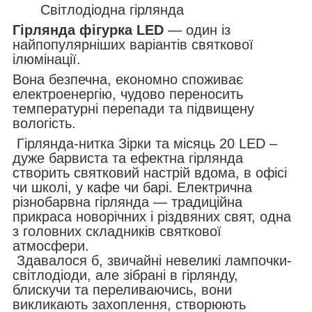
Світлодіодна гірлянда
Гірлянда фігурка LED
— один із
найпопулярніших варіантів святкової
ілюмінації.
Вона безпечна, економно споживає
електроенергію, чудово переносить
температурні перепади та підвищену
вологість.
Гірлянда-нитка Зірки та місяць 20 LED –
дуже барвиста та ефектна гірлянда
створить святковий настрій вдома, в офісі
чи школі, у кафе чи барі. Електрична
різнобарвна гірлянда — традиційна
прикраса новорічних і різдвяних свят, одна
з головних складників святкової
атмосфери.
Здавалося б, звичайні невеликі лампочки-
світлодіоди, але зібрані в гірлянду,
блискучи та переливаючись, вони
викликають захоплення, створюють