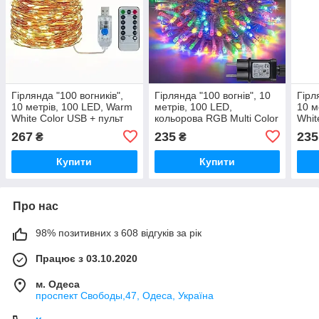
Гірлянда "100 вогників",
Гірлянда "100 вогнів", 10
Гірл
10 метрів, 100 LED, Warm
метрів, 100 LED,
10 м
White Color USB + пульт
кольорова RGB Multi Color
Whit
ДК з батарейкою
- гірлянда від 220V
гірл
267
235
235
₴
₴
Купити
Купити
Про нас
98% позитивних з 608 відгуків за рік
Працює з 03.10.2020
м. Одеса
проспект Свободы,47, Одеса, Україна