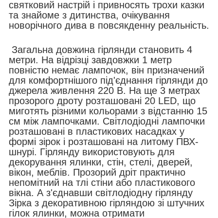
святковий настрій і привносять трохи казки
та знайоме з дитинства, очікування
новорічного дива в повсякденну реальність.
Загальна довжина гірлянди становить 4
метри. На відрізці завдовжки 1 метр
повністю немає лампочок, він призначений
для комфортнішого під'єднання гірлянди до
джерела живлення 220 В. На ще 3 метрах
прозорого дроту розташовані 20 LED, що
миготять різними кольорами з відстанню 15
см між лампочками. Світлодіодні лампочки
розташовані в пластикових насадках у
формі зірок і розташовані на литому ПВХ-
шнурі. Гірлянду використовують для
декорування ялинки, стін, стелі, дверей,
вікон, меблів. Прозорий дріт практично
непомітний на тлі стіни або пластикового
вікна. А з'єднавши світлодіодну гірлянду
Зірка з декоративною гірляндою зі штучних
гілок ялинки, можна отримати