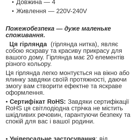
Довжина — 4
Живлення — 220V-240V
Пожежобезпека — дуже маленьке
споживання.
Ця гірлянда
(гірлянда нитка), являє
собою яскраву та красиву прикрасу для
вашого дому. Гірлянда має 20 елементів
різного кольору.
Ця гірлянда легко монтується на вікно або
ялинку завдяки своїй протяжності, даючи
змогу вам створити ефектне та яскраве
оформлення.
•
Сертифікат RoHS:
Завдяки сертифікації
RoHS ця світлодіодна стрічка не містить
шкідливих речовин, гарантуючи безпеку та
спокій для вас і вашої родини.
•
Універсальне застосування
: від