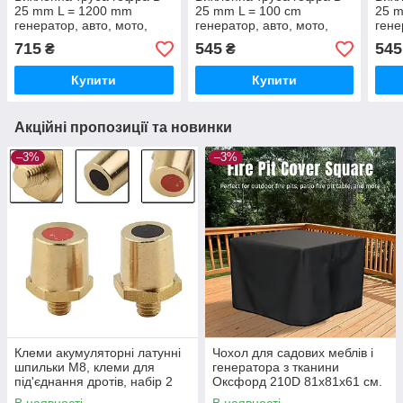
25 mm L = 1200 mm
25 mm L = 100 cm
25 m
генератор, авто, мото,
генератор, авто, мото,
гене
вебасто
вебасто
веба
715
545
545
₴
₴
Купити
Купити
Акційні пропозиції та новинки
–3%
–3%
Клеми акумуляторні латунні
Чохол для садових меблів і
шпильки M8, клеми для
генератора з тканини
під'єднання дротів, набір 2
Оксфорд 210D 81х81х61 см.
штуки.
Вєтрозахисний,