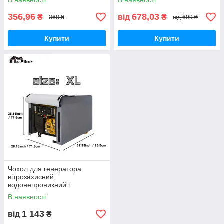
В наявності
В наявності
водонепроникний і
пилонепроникний.
356,96
678,03
₴
від
₴
368 ₴
від 699 ₴
Купити
Купити
Чохол для генератора
вітрозахисний,
водонепроникний і
пилонепроникний із тканини
В наявності
Оксфорд 240D No3G. Gray.
96.5x665x66 см
1 143
від
₴