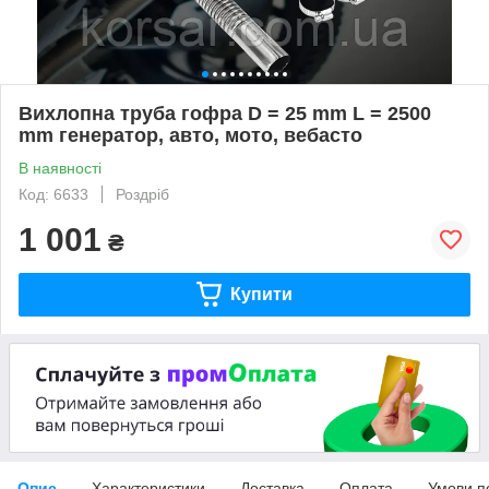
Вихлопна труба гофра D = 25 mm L = 2500
mm генератор, авто, мото, вебасто
В наявності
Код: 6633
Роздріб
1 001
₴
Купити
Опис
Характеристики
Доставка
Оплата
Умови п