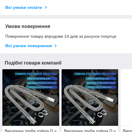
Всі умови оплати
Умови повернення
Повернення товару впродовж 14 днів за рахунок покупця
Всі умови повернення
Подібні товари компанії
Вихлопна труба гофра D =
Вихлопна труба гофра D =
Вихл