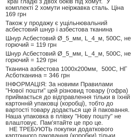
краї гладкі з двох боків під хомут. У
комплекті 2 хомути неіржавка сталь. Ціна
169 грн
Також у продажу є ущільнювальний
асбестовий шнур і азбестова тканина
Шнур Асбестовий Ø_5_мм, L_4_м, 500С, не
горючий = 119 грн
Шнур Асбестовий Ø_5_мм, L_4_м, 500С, не
горючий = 129 грн
Тканина азбестова 1000х200мм, 500С, НГ
Асботканина = 346 грн
ІНФОРМАЦІЯ: За новими Правилами
"Нової пошти" цей різновид товару (гофра)
приймається до відправлення тільки в їхній
картонній упаковці (коробці), тобто до
вартості товару додається ще й паковання.
Наша упаковка в плівку "Нову пошту" не
влаштовує. Пам'ятайте це про це.
НЕ ТРЕБУЮТЬ покупки додаткового
картонного паковання (коробки) тільки