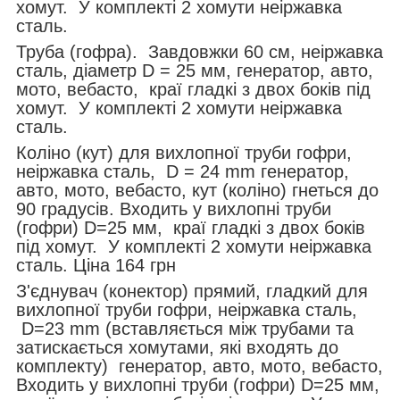
хомут. У комплекті 2 хомути неіржавка
сталь.
Труба (гофра). Завдовжки 60 см, неіржавка
сталь, діаметр D = 25 мм, генератор, авто,
мото, вебасто, краї гладкі з двох боків під
хомут. У комплекті 2 хомути неіржавка
сталь.
Коліно (кут) для вихлопної труби гофри,
неіржавка сталь, D = 24 mm генератор,
авто, мото, вебасто, кут (коліно) гнеться до
90 градусів. Входить у вихлопні труби
(гофри) D=25 мм, краї гладкі з двох боків
під хомут. У комплекті 2 хомути неіржавка
сталь. Ціна 164 грн
З'єднувач (конектор) прямий, гладкий для
вихлопної труби гофри, неіржавка сталь,
D=23 mm (вставляється між трубами та
затискається хомутами, які входять до
комплекту) генератор, авто, мото, вебасто,
Входить у вихлопні труби (гофри) D=25 мм,