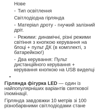
Нове
Тип освітлення
Світлодіодна гірлянда
Матеріал дроту - гнучкий залізний
дріт.
Режими: динамічні, різні режими
світіння з кнопкою керування на
блоці + пульт ДК (в комплекті, з
батарейкою!)
Два керування: Пульт
дистанційного керування +
керування кнопкою на USB виделці
Гірлянда фігурка LED
— один із
найпопулярніших варіантів святкової
ілюмінації.
Гірлянда завдовжки 10 метрів зі 100
різнобарвними світлодіодами стане