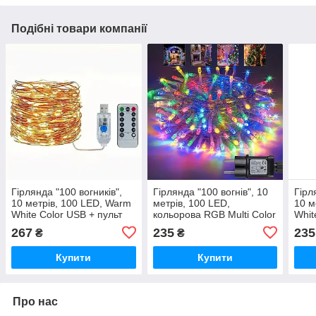
Подібні товари компанії
Гірлянда "100 вогників",
Гірлянда "100 вогнів", 10
Гірл
10 метрів, 100 LED, Warm
метрів, 100 LED,
10 м
White Color USB + пульт
кольорова RGB Multi Color
Whit
ДК з батарейкою
- гірлянда від 220V
гірл
267
235
235
₴
₴
Купити
Купити
Про нас