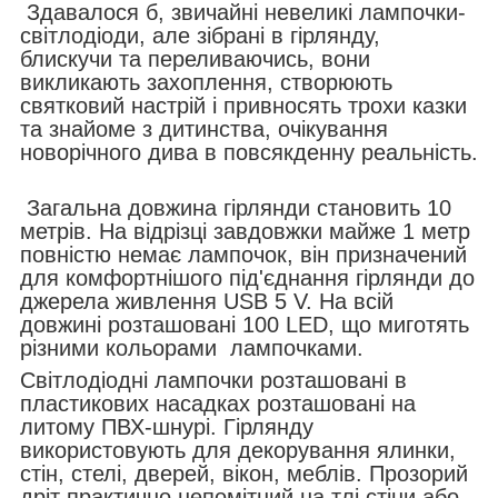
Здавалося б, звичайні невеликі лампочки-
світлодіоди, але зібрані в гірлянду,
блискучи та переливаючись, вони
викликають захоплення, створюють
святковий настрій і привносять трохи казки
та знайоме з дитинства, очікування
новорічного дива в повсякденну реальність.
Загальна довжина гірлянди становить 10
метрів. На відрізці завдовжки майже 1 метр
повністю немає лампочок, він призначений
для комфортнішого під'єднання гірлянди до
джерела живлення USB 5 V. На всій
довжині розташовані 100 LED, що миготять
різними кольорами лампочками.
Світлодіодні лампочки розташовані в
пластикових насадках розташовані на
литому ПВХ-шнурі. Гірлянду
використовують для декорування ялинки,
стін, стелі, дверей, вікон, меблів. Прозорий
дріт практично непомітний на тлі стіни або