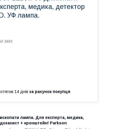
ксперта, медика, детектор
D. УФ лампа.
од:
6691
ротягом 14 днів
за рахунок покупця
Дископати лампа. Для експерта, медика,
одозахист + кронштейн! Parkson