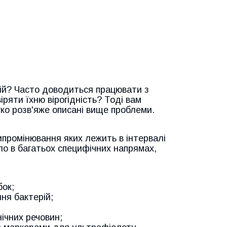
рій? Часто доводиться працювати з
ряти їхню вірогідність? Тоді вам
гко розв'яже описані вище проблеми.
ипромінювання яких лежить в інтервалі
ло в багатьох специфічних напрямах,
бок;
ня бактерій;
нічних речовин;