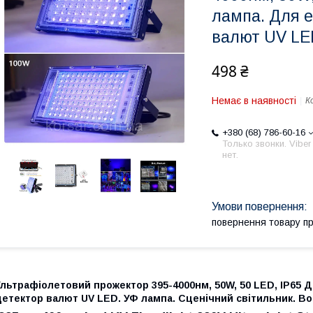
лампа. Для е
валют UV LE
498 ₴
Немає в наявності
К
+380 (68) 786-60-16
Только звонки. Viber
нет.
повернення товару п
льтрафіолетовий прожектор 395-4000нм, 50W, 50 LED, IP65 
етектор валют UV LED. УФ лампа. Сценічний світильник. В