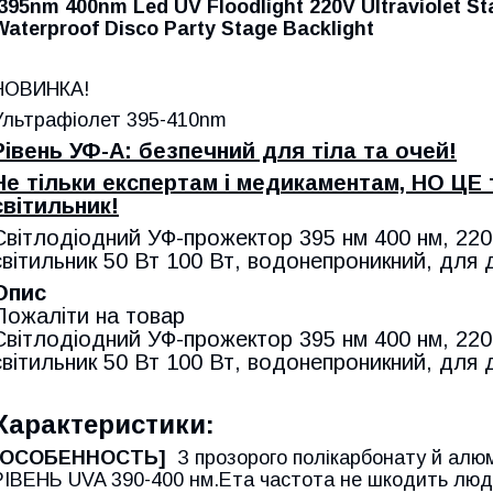
395nm 400nm Led UV Floodlight 220V Ultraviolet S
Waterproof Disco Party Stage Backlight
НОВИНКА!
Ультрафіолет 395-410nm
Рівень УФ-А: безпечний для тіла та очей!
Не тільки експертам і медикаментам, НО ЦЕ
світильник!
Світлодіодний УФ-прожектор 395 нм 400 нм, 220
світильник 50 Вт 100 Вт, водонепроникний, для д
Опис
Пожаліти на товар
Світлодіодний УФ-прожектор 395 нм 400 нм, 220
світильник 50 Вт 100 Вт, водонепроникний, для д
Характеристики:
[ОСОБЕННОСТЬ]
З прозорого полікарбонату й алюмі
РІВЕНЬ UVA 390-400 нм.Ета частота не шкодить люд