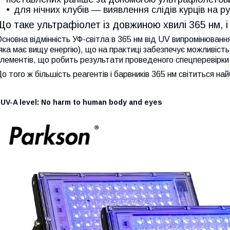
для нічних клубів — виявлення слідів курців на ру
Що таке ультрафіолет із довжиною хвилі 365 нм, і 
сновна відмінність УФ-світла в 365 нм від UV випромінювання
яка має вищу енергію), що на практиці забезпечує можливіс
лементів, що робить результати проведеного спецперевірки 
о того ж більшість реагентів і барвників 365 нм світиться на
 UV-A level: No harm to human body and eyes