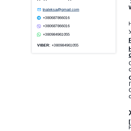
tnaleksa@gmail.com
+380687866016
+380687866016
+380984961055
VIBER
+380984961055