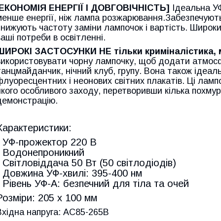
ЕКОНОМІЯ ЕНЕРГІЇ І ДОВГОВІЧНІСТЬ]
Ідеальна УФ
менше енергії, ніж лампа розжарювання.Забезпечуют
знижують частоту заміни лампочок і вартість. Широки
ваші потреби в освітленні.
ШИРОКІ ЗАСТОСУНКИ НЕ тільки криміналістика, 
використовувати чорну лампочку, щоб додати атмосфе
танцмайданчик, нічний клуб, групу. Вона також ідеал
флуоресцентних і неонових світних плакатів. Ці ламп
якого особливого заходу, перетворивши кілька похму
демонстрацію.
Характеристики:
* УФ-прожектор 220 В
* Водонепроникний
* Світловіддача 50 Вт (50 світлодіодів)
* Довжина УФ-хвилі: 395-400 нм
* Рівень УФ-А: безпечний для тіла та очей
Розміри: 205 х 100 мм
Вхідна напруга: AC85-265В