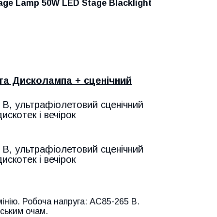
tage Lamp 50W LED Stage Blacklight
 та Дисколампа + сценічний
 В, ультрафіолетовий сценічний
искотек і вечірок
 В, ультрафіолетовий сценічний
искотек і вечірок
нію. Робоча напруга: AC85-265 В.
ським очам.