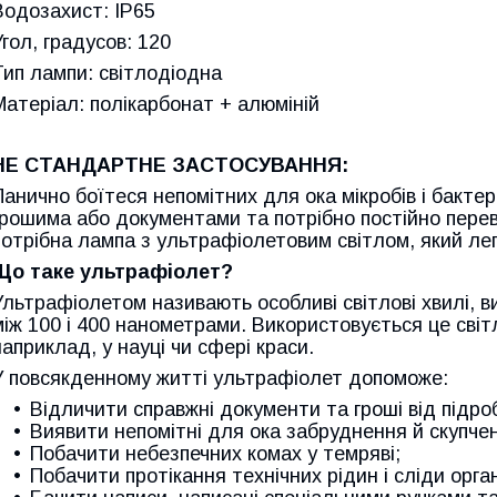
Водозахист: IP65
Угол, градусов: 120
Тип лампи: світлодіодна
Матеріал: полікарбонат + алюміній
НЕ СТАНДАРТНЕ ЗАСТОСУВАННЯ:
Панично боїтеся непомітних для ока мікробів і бакте
грошима або документами та потрібно постійно переві
потрібна лампа з ультрафіолетовим світлом, який ле
Що таке ультрафіолет?
Ультрафіолетом називають особливі світлові хвилі, в
між 100 і 400 нанометрами. Використовується це світ
наприклад, у науці чи сфері краси.
У повсякденному житті ультрафіолет допоможе:
Відличити справжні документи та гроші від підро
Виявити непомітні для ока забруднення й скупчен
Побачити небезпечних комах у темряві;
Побачити протікання технічних рідин і сліди орга