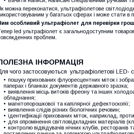
Бачити написи, написані спеціальними ручками т
Як можна переконатися, ультрафіолетове світлодіодн
використовуваним у багатьох сферах і може стати в п
Чим особливий ультрафіолет для перевірки гро
Тепер led ультрафіолет є загальнодоступним товаром
повсякденних проблем.
ПОЛЕЗНА ІНФОРМАЦІЯ
Для чого застосовуються ультрафіолетові LED- с
пошуку прихованих флуоресцентних міток і зобра
паперах і бланках документів державного зразка;
виявлення місць витоків фреону та інших холодоа
обладнання;
магнітопорошкової та капілярної дефектоскопії;
виявлення слідів різних біологічних речовин;
ідентифікації прихованих міток, наприклад, прот
для опромінення світловідкладних матеріалів (кле
контролю відвідувачів нічних клубів, ресторанів 
поставлених раніше за допомогою ультрафіолетови