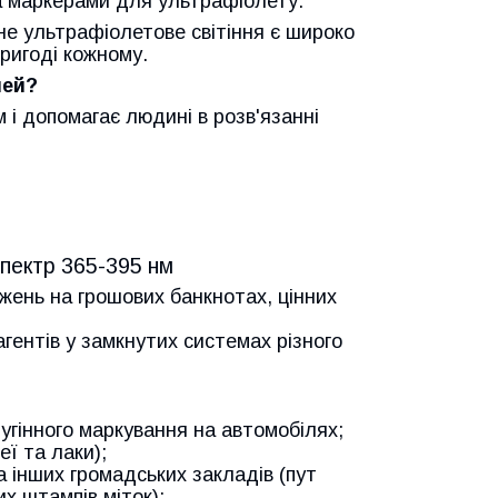
а маркерами для ультрафіолету.
е ультрафіолетове світіння є широко
ригоді кожному.
шей?
 і допомагає людині в розв'язанні
пектр 365-395 нм
жень на грошових банкнотах, цінних
гентів у замкнутих системах різного
иугінного маркування на автомобілях;
ї та лаки);
та інших громадських закладів (пут
х штампів міток);