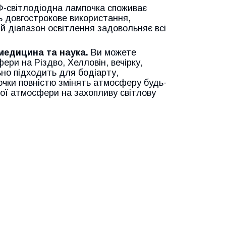
-світлодіодна лампочка споживає
ь довгострокове використання,
й діапазон освітлення задовольняє всі
медицина та наука.
Ви можете
ри на Різдво, Хелловін, вечірку,
ьно підходить для бодіарту,
очки повністю змінять атмосферу будь-
рої атмосфери на захопливу світлову