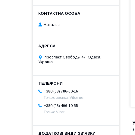
Наталья
проспект Свободы,47, Одеса,
Україна
+380 (68) 786-60-16
Только звонки. Viber нет.
+380 (98) 496-10-55
Только Viber
У
д