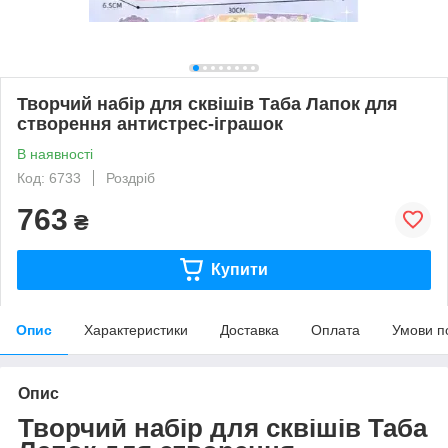
Творчий набір для сквішів Таба Лапок для
створення антистрес-іграшок
В наявності
Код: 6733
Роздріб
763
₴
Купити
Опис
Характеристики
Доставка
Оплата
Умови п
Опис
Творчий набір для сквішів Таба