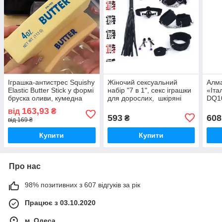
Іграшка-антистрес Squishy
Жіночий сексуальний
Алма
Elastic Butter Stick у формі
набір "7 в 1", секс іграшки
«Іта
бруска оливи, кумедна
для дорослих, шкіряні
DQ1
іграшка для зняття
наручники, плетка — батіг,
DOTZ
163,93
від
₴
напруги, для зняття
жіночі секс-товари. 18+.
точо
593
608
₴
від 169 ₴
тривожності
Купити
Купити
Про нас
98% позитивних з 607 відгуків за рік
Працює з 03.10.2020
м. Одеса