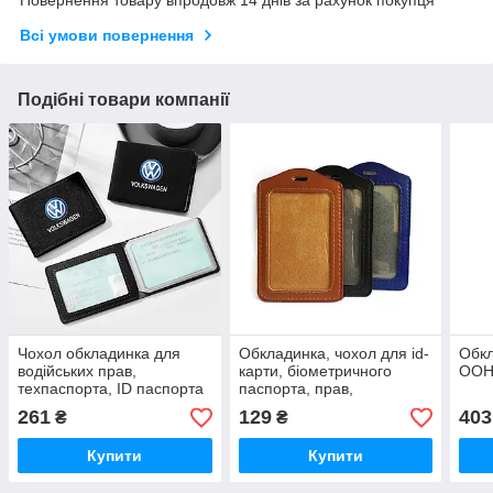
Всі умови повернення
Подібні товари компанії
Чохол обкладинка для
Обкладинка, чохол для id-
Обкл
водійських прав,
карти, біометричного
ООН.
техпаспорта, ID паспорта
паспорта, прав,
Volksvagen
техпаспорта, службових
261
129
403
₴
₴
документів, PU-шкіра
Купити
Купити