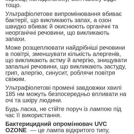
тощо.
Ультрафіолетове випромінювання вбиває
бактерії, що викликають запах, а озон
швидко вбиває й окиснюють органічні та
неорганічні речовини, що викликають
запахи.
Може розщеплювати найдрібніші речовини
в повітрі, зменшувати кількість алергенів,
що викликають астму й алергію, знищувати
запальні речовини, що викликають застуду,
грип, алергію, синусит, роблячи повітря
свіжим.
Ультрафіолетові промені завдовжки хвилі
185 нм можуть безпосередньо впливати на
очі та шкіру людини.
Будь ласка, не стійте поруч із лампою під
час її використання.
Бактерицидний опромінювач UVC
OZONE
— це лампа відкритого типу,