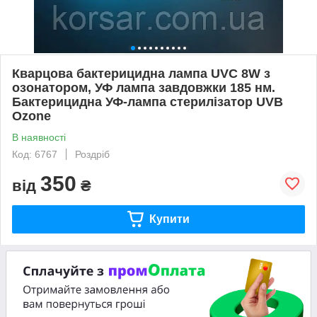
Кварцова бактерицидна лампа UVC 8W з
озонатором, УФ лампа завдовжки 185 нм.
Бактерицидна УФ-лампа стерилізатор UVB
Ozone
В наявності
Код: 6767
Роздріб
350
від
₴
Купити