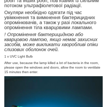
робіт та інших робіт, пов'язаних із сильним
потоком ультрафіолетової радіації.
Окуляри необхідно одягати під час
увімкнення та вимкнення бактерицидних
опромінювачів, а також у разі локального
опромінення тіла кварцовими лампами.
! Опромінення бактерицидною або
кварцовою лампою, якщо немає захисних
засобів, може викликати хворобливі опіки
слизових оболонок очей.
1 x UVC Light Bulb
After use, because the lamp killed a lot of bacteria in the room,
please open the windows and doors, allow the room to ventilate
15 minutes then enter.