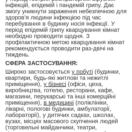
інфекцій, епідемій і пандемій грипу. Дає
змогу уникнути зараження небезпечною для
здоров'я людини інфекцією під час
перебування в будинку носія інфекції. У
період епідемій грипу кварцування кімнат
необхідно проводити щодня. З
профілактичною метою кварцування кімнат
рекомендується проводити раз-двічі на
тиждень.
СФЕРА ЗАСТОСУВАННЯ:
Широко застосовується
у побуті
(будинки,
квартири, будь-які житлові та нежитлі
приміщення),
у бізнесі
(офіси, цеха,
виробництва, готелю, ресторани, кафе,
магазини, перукарські та інші комерційні
приміщення),
в медицині
(поліклініки,
лікарні, пологові будинки, амбулаторії,
лабораторії), у дитячих садках, школах,
вузах, місцях масового скупчення людей
(торговельні майданчики, театри,