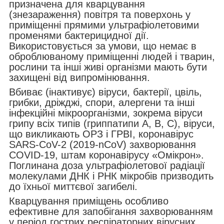
призначена для кварцування
(знезараження) повітря та поверхонь у
приміщенні прямими ультрафіолетовими
променями бактерицидної дії.
Використовується за умови, що немає в
оброблюваному приміщенні людей і тварин,
рослини та інші живі організми мають бути
захищені від випромінювання.
Вбиває (інактивує) віруси, бактерії, цвіль,
грибки, дріжджі, спори, алергени та інші
інфекційні мікроорганізми, зокрема віруси
грипу всіх типів (гриппатипи A, B, C), віруси,
що викликають ОРЗ і ГРВІ, коронавірус
SARS-CoV-2 (2019-nCoV) захворювання
COVID-19, штам коронавірусу «Омікрон».
Поглинана доза ультрафіолетової радіації
молекулами ДНК і РНК мікробів призводить
до їхньої миттєвої загибелі.
Кварцування приміщень особливо
ефективне для запобігання захворюванням
у період гострих респіраторних вірусних