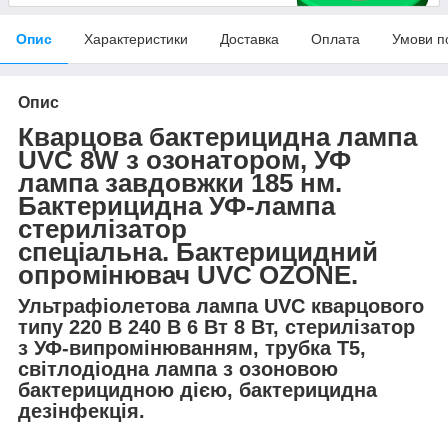
Опис
Характеристики
Доставка
Оплата
Умови п
Опис
Кварцова бактерицидна лампа
UVC 8W з озонатором, УФ
лампа завдовжки 185 нм.
Бактерицидна УФ-лампа
стерилізатор
спеціальна. Бактерицидний
опромінювач UVC OZONE.
Ультрафіолетова лампа UVC кварцового
типу 220 В 240 В 6 Вт 8 Вт, стерилізатор
з УФ-випромінюванням, трубка T5,
світлодіодна лампа з озоновою
бактерицидною дією, бактерицидна
дезінфекція.