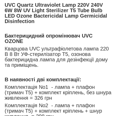
UVC Quartz Ultraviolet Lamp 220V 240V
6W 8W UV Light Sterilizer T5 Tube Bulb
LED Ozone Bactericidal Lamp Germicidal
Disinfection
Бактерицидний опромінювач UVC
OZONE
Кварцова UVC ультрафіолетова лампа 220
В 8 Вт УФ-стерилізатор T5, озонова
бактерицидна лампа для дезінфекції дому
та приміщень.
В наявності дві комплектації:
Комплектація No1 - лампа + плафон
(тримач Т5) + комплект кріплень, без шнура
живлення = 326 грн
Комплектація No2 -
лампа + плафон
(тримач Т5) + комплект кріплень +
шнур