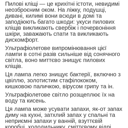
Пилові кліщі — це крихітні істоти, невидимі
неозброєним оком. На ліжку, подушці,
дивані, килимі вони всюди в домі та
заподіюють багато шкоди: укуси пилових
кліщів викликають свербіж і почервоніння
шкіри, заважають спати та викликають
дискомфорт.
Ультрафіолетове випромінювання цієї
лампи в сотні разів сильніше від сонячного
світла, воно миттєво знищує пилових
кліщів.
Ця лампа легко знищує бактерії, включно з
цвіллю, золотистим стафілококом,
кишковою паличкою, вірусом грипу та ін.
Ультрафіолетове світло розщеплює їх на
воду та кисень.
Ця лампа може усувати запахи, як-от запах
диму на кухні, затхлий запах у спальні та
неприємні запахи у ванній, взуттєвій
коробці, холодильнику, сміттєвому відрі