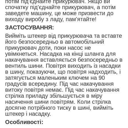
потім під'єднайте прикурювач. Якщо ви
спочатку під'єднайте прикурювач, а потім
заведете машину, це може призвести до
виходу виробу з ладу, пам'ятайте!
ЗАСТОСУВАННЯ:
Вийміть штекер від прикурювача та вставте
його безпосередньо в автомобільний
прикурювач доти, поки насос не
увімкнеться. Насадка на кінці шланга для
накачування вставляється безпосередньо в
вентиль шини. Повітря виходить із насадки
в шину, показуючи, що повітря надходить, і
затягується маленьким ключем на 90
градусів всередину. Під час накачування
витоку повітря немає. Під час накачування
стрілка приладу збільшується в міру
насичення шини повітрям. Коли стрілка
досягне потрібного тиску в шині, вийміть
штекер і насадку.
Особливості: