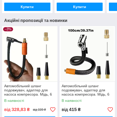
Купити
Купити
Акційні пропозиції та новинки
–3%
Автомобільний шланг
Автомобільний шланг
подовжувач, адаптер для
подовжувач, адаптер для
насоса компресора. Мідь, 6
насоса компресора. Мідь, 6
мм, 40 см. Orange Series.
мм, 80 см. Orange Series.
В наявності
В наявності
Два типи комплектації.
Два типи комплектації.
328,83
415
від
₴
від
₴
від 339 ₴