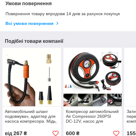
Умови повернення
Повернення товару впродовж 14 днів за рахунок покупця
Всі умови повернення
Подібні товари компанії
Автомобільний шланг
Компресор автомобільний
Зати
подовжувач, адаптер для
Air Compressor 260PSI
пере
насоса компресора. Мідь,
DC-12V, насос для
комп
6 мм, 30 см. Orange
автомобіля "Колесо"
Series 2 віда комплектаціхї
(1000672-Black-0)
267
600
155
від
₴
₴