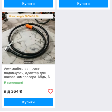
Купити
Купити
Автомобільний шланг
подовжувач, адаптер для
насоса компресора. Мідь, 6
мм, 80 см. Orange Series.
В наявності
Два типи комплектації.
364
від
₴
Купити