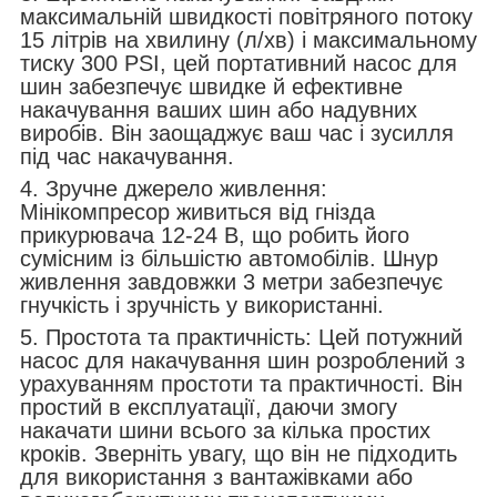
максимальній швидкості повітряного потоку
15 літрів на хвилину (л/хв) і максимальному
тиску 300 PSI, цей портативний насос для
шин забезпечує швидке й ефективне
накачування ваших шин або надувних
виробів. Він заощаджує ваш час і зусилля
під час накачування.
4. Зручне джерело живлення:
Мінікомпресор живиться від гнізда
прикурювача 12-24 В, що робить його
сумісним із більшістю автомобілів. Шнур
живлення завдовжки 3 метри забезпечує
гнучкість і зручність у використанні.
5. Простота та практичність: Цей потужний
насос для накачування шин розроблений з
урахуванням простоти та практичності. Він
простий в експлуатації, даючи змогу
накачати шини всього за кілька простих
кроків. Зверніть увагу, що він не підходить
для використання з вантажівками або