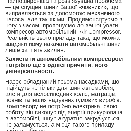
Найпоширеніша та розв'язувана проблема
— це спущені шини Вашої «човники», що
виправляється за допомогою механічного
насоса, але так як ми Продемонструємо в
ногу з часом, пропонуємо до вашої уваги
компресор автомобільний Air Compressor.
Реальність цього приладу така, що можна
завдяки йому накачати автомобільні шини
лише за п'ять хвилин.
Захистити автомобільним компресором
потрібно ще з однієї причини, його
універсальності.
Насос обладнаний трьома насадками, що
підійдуть не тільки для шин автомобіля,
але й для велосипедних коліс, матраців,
човнів та інших надувних гумових виробів.
Компресору не потрібно електрика, свою
роботу він виконує від енергії прикурювача
в автомобілі, шнур акуратно закручується,
не заламується, а місця такого приладу
займає обмаль.