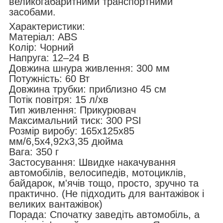
великогабаритними транспортними
засобами.
Характеристики:
Матеріал: ABS
Колір: Чорний
Напруга: 12–24 В
Довжина шнура живлення: 300 мм
Потужність: 60 Вт
Довжина трубки: приблизно 45 см
Потік повітря: 15 л/хв
Тип живлення: Прикурювач
Максимальний тиск: 300 PSI
Розмір виробу: 165x125x85
мм/6,5x4,92x3,35 дюйма
Вага: 350 г
Застосування: Швидке накачування
автомобілів, велосипедів, мотоциклів,
байдарок, м'ячів тощо, просто, зручно та
практично. (Не підходить для вантажівок і
великих вантажівок)
Порада: Спочатку заведіть автомобіль, а