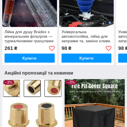
Лійка для душу Bradex з
Універсальна
Унів
мінеральним фільтром —
автомотолійка, лійка для
авто
турмаліновими гранулами
заправки та, заміни оливи,
запр
з негативними іонами та
палива. Складана.
пали
261
98
98
₴
₴
лійкою
Силікон
Купити
Купити
Акційні пропозиції та новинки
–3%
–3%