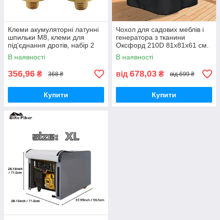
Клеми акумуляторні латунні
Чохол для садових меблів і
шпильки M8, клеми для
генератора з тканини
під'єднання дротів, набір 2
Оксфорд 210D 81х81х61 см.
штуки.
Вєтрозахисний,
В наявності
В наявності
водонепроникний і
пилонепроникний.
356,96
678,03
₴
від
₴
368 ₴
від 699 ₴
Купити
Купити