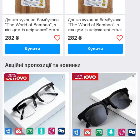
Дошка кухонна бамбукова
Дошка кухонна бамбукова
"The World of Bamboo", з
"The World of Bamboo", з
кільцем із неіржавкої сталі
кільцем із неіржавкої сталі
30 х 20 х 1,4 см.
30 х 20 х 1,4 см.
282
282
₴
₴
Купити
Купити
Акційні пропозиції та новинки
–20%
–5%