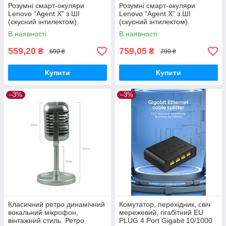
Розумні смарт-окуляри
Розумні смарт-окуляри
Lenovo "Agent X" з ШІ
Lenovo "Agent X" з ШІ
(скусний інтилектом).
(скусний інтилектом).
Bluetooth. Записувань,
Bluetooth. Записувань,
В наявності
В наявності
керування фотокамерою,
керування фотокамерою,
перекладч
перекладч
559,20
759,05
₴
₴
699 ₴
799 ₴
Купити
Купити
–3%
–3%
Класичний ретро динамічний
Комутатор, перехідник, свіч
вокальний мікрофон,
мережевий, гігабітний EU
вінтажний стиль. Ретро
PLUG 4 Port Gigabit 10/1000