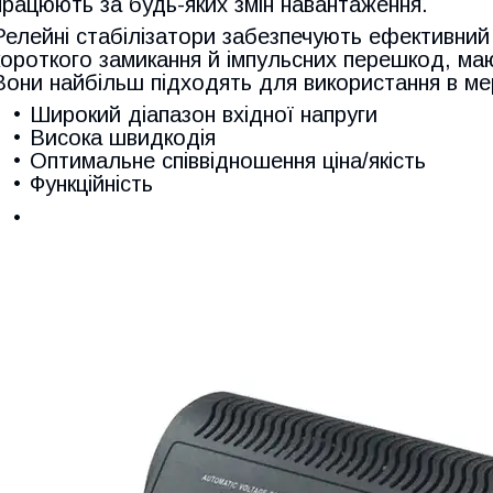
працюють за будь-яких змін навантаження.
Релейні стабілізатори забезпечують ефективний
короткого замикання й імпульсних перешкод, ма
Вони найбільш підходять для використання в мер
Широкий діапазон вхідної напруги
Висока швидкодія
Оптимальне співвідношення ціна/якість
Функційність