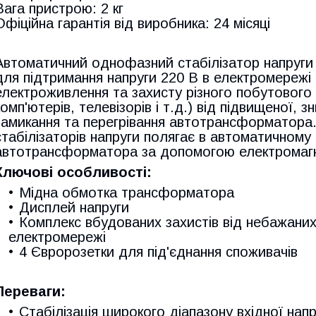
Вага пристрою: 2 кг
Офіційна гарантія від виробника: 24 місяці
Автоматичний однофазний стабілізатор напруги
для підтримання напруги 220 В в електромережі 
електроживлення та захисту різного побутового
комп'ютерів, телевізорів і т.д.) від підвищеної, 
замикання та перегрівання автотрансформатора.
стабілізаторів напруги полягає в автоматичному 
автотрансформатора за допомогою електромагн
Ключові особливості:
Мідна обмотка трансформатора
Дисплей напруги
Комплекс вбудованих захистів від небажаних
електромережі
4 Євророзетки для під'єднання споживачів
Переваги:
Стабілізація широкого діапазону вхідної напр