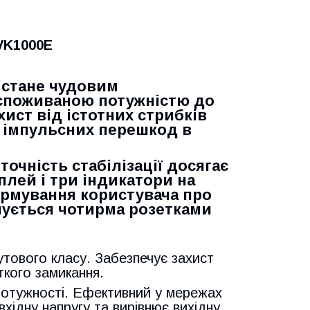
VK1000E
 стане чудовим
споживаною потужністю до
ист від істотних стрибків
х імпульсних перешкод в
точність стабілізації досягає
лей і три індикатори на
ормування користувача про
нується чотирма розетками
тового класу. Забезпечує захист
ткого замикання.
 потужності. Ефективний у мережах
вхідну напругу та вирівнює вихідну