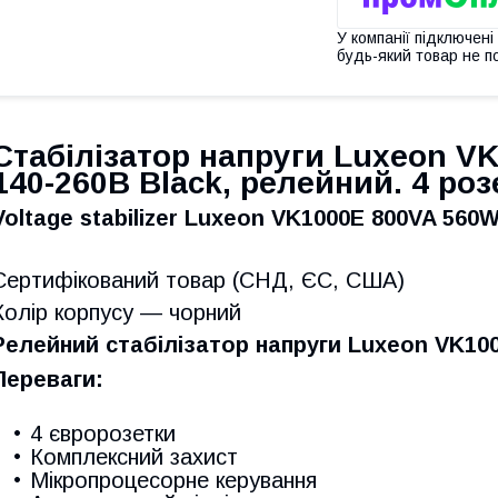
У компанії підключені
будь-який товар не п
Стабілізатор напруги Luxeon V
140-260В Black, релейний. 4 роз
Voltage stabilizer Luxeon VK1000E 800VA 560W 
Сертифікований товар (СНД, ЄС, США)
Колір корпусу — чорний
Релейний стабілізатор напруги Luxeon VK10
Переваги:
4 євророзетки
Комплексний захист
Мікропроцесорне керування