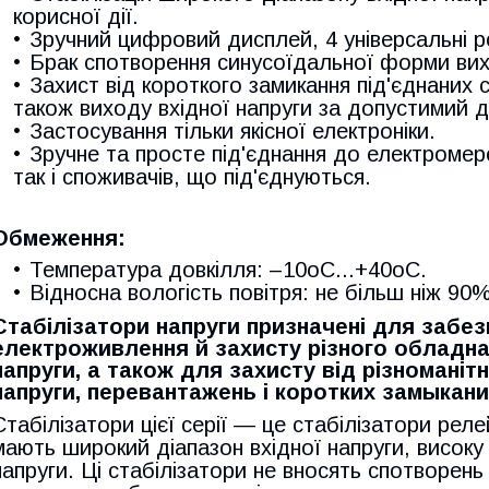
корисної дії.
Зручний цифровий дисплей, 4 універсальні р
Брак спотворення синусоїдальної форми вихі
Захист від короткого замикання під'єднаних с
також виходу вхідної напруги за допустимий д
Застосування тільки якісної електроніки.
Зручне та просте під'єднання до електромере
так і споживачів, що під'єднуються.
Обмеження:
Температура довкілля: –10oC...+40oC.
Відносна вологість повітря: не більш ніж 90
Стабілізатори напруги призначені для забез
електроживлення й захисту різного обладна
напруги, а також для захисту від різноманіт
напруги, перевантажень і коротких замыкани
Стабілізатори цієї серії — це стабілізатори реле
мають широкий діапазон вхідної напруги, високу 
напруги. Ці стабілізатори не вносять спотворен