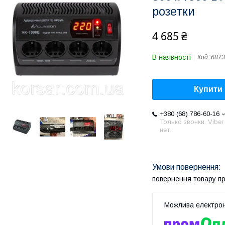
розетки
4 685 ₴
В наявності
Код:
6873
Купити
+380 (68) 786-60-16
Только звонки. Viber
нет.
повернення товару п