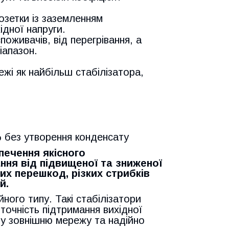
озетки із заземленням
дної напруги.
поживачів, від перегрівання, а
іапазон.
жі як найбільш стабілізатора,
% без утворення конденсату
печення якісного
ння від підвищеної та зниженої
них перешкод, різких стрибків
й.
йного типу. Такі стабілізатори
точність підтримання вихідної
ь у зовнішню мережу та надійно