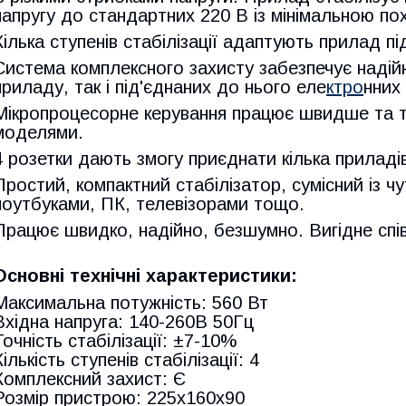
напругу до стандартних 220 В із мінімальною по
Кілька ступенів стабілізації адаптують прилад пі
Система комплексного захисту забезпечує надій
приладу, так і під'єднаних до нього еле
ктро
нних
Мікропроцесорне керування працює швидше та т
моделями.
4 розетки дають змогу приєднати кілька приладі
Простий, компактний стабілізатор, сумісний із 
ноутбуками, ПК, телевізорами тощо.
Працює швидко, надійно, безшумно. Вигідне спів
Основні технічні характеристики:
Максимальна потужність: 560 Вт
Вхідна напруга: 140-260В 50Гц
Точність стабілізації: ±7-10%
Кількість ступенів стабілізації: 4
Комплексний захист: Є
Розмір пристрою: 225х160х90