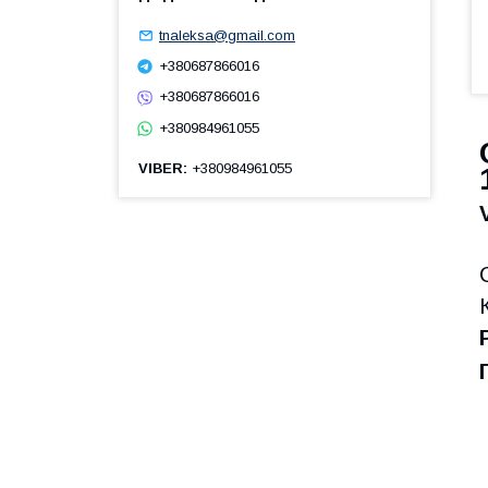
tnaleksa@gmail.com
+380687866016
+380687866016
+380984961055
VIBER
+380984961055