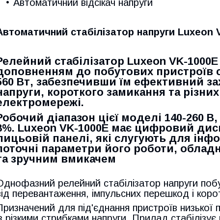
Автоматичний відсікач напруги
Автоматичний стабілізатор напруги Luxeon 
Релейний стабілізатор Luxeon VK-1000E
доповненням до побутових пристроїв 
560 Вт, забезпечивши їм ефективний зах
напруги, короткого замикання та різни
електромережі.
Робочий діапазон цієї моделі 140-260 В, 
8%. Luxeon VK-1000E має цифровий дисп
лицьовій панелі, які слугують для інф
поточні параметри його роботи, облад
та зручним вмикачем
Однофазний релейний стабілізатор напруги побу
від перевантаження, імпульсних перешкод і коро
Призначений для під'єднання пристроїв низької
із різкими стрибками напруги. Прилад стабілізує 