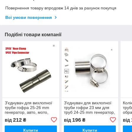
Повернення товару впродовж 14 днів за рахунок покупця
Всі умови повернення
Подібні товари компанії
З'єднувач для вихлопної
З'єднувач для вихлопної
Колі
труби гофра 25-26 mm
труби гофри 23 мм для
труб
генератор, авто, мото,
труб 24-25 mm генератор,
обра
вебасто. Довжина 10,2-
авто, мото, вебасто. 30
х 72
212
196
від
₴
від
₴
від
10,5 см. Нержавійка.
мм. Нержавейка.
мото
Купити
Купити