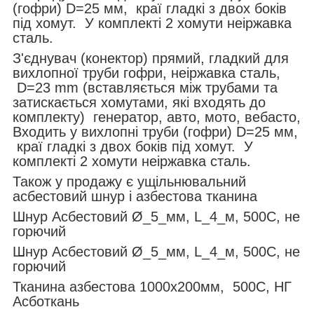
(гофри) D=25 мм, краї гладкі з двох боків
під хомут. У комплекті 2 хомути неіржавка
сталь.
З'єднувач (конектор) прямий, гладкий для
вихлопної труби гофри, неіржавка сталь,
D=23 mm (вставляється між трубами та
затискається хомутами, які входять до
комплекту) генератор, авто, мото, вебасто,
Входить у вихлопні труби (гофри) D=25 мм,
краї гладкі з двох боків під хомут. У
комплекті 2 хомути неіржавка сталь.
Також у продажу є ущільнювальний
асбестовий шнур і азбестова тканина
Шнур Асбестовий Ø_5_мм, L_4_м, 500С, не
горючий
Шнур Асбестовий Ø_5_мм, L_4_м, 500С, не
горючий
Тканина азбестова 1000х200мм, 500С, НГ
Асботкань