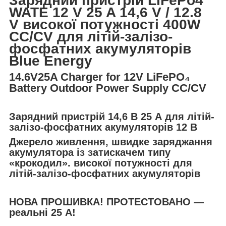
Зарядний пристрій LiFePo4
WATE 12 V 25 A 14,6 V / 12.8
V високої потужності 400W
СС/СV для літій-залізо-
фосфатних акумуляторів
Blue Energy
14.6V25A Charger for 12V LiFePO₄
Battery Outdoor Power Supply CC/CV
Зарядний пристрій 14,6 В 25 А для літій-
залізо-фосфатних акумуляторів 12 В
Джерело живлення, швидке заряджання
акумулятора із затискачем типу
«крокодил».
високої потужності для
літій-залізо-фосфатних акумуляторів
НОВА ПРОШИВКА! ПРОТЕСТОВАНО —
реальні 25 А!