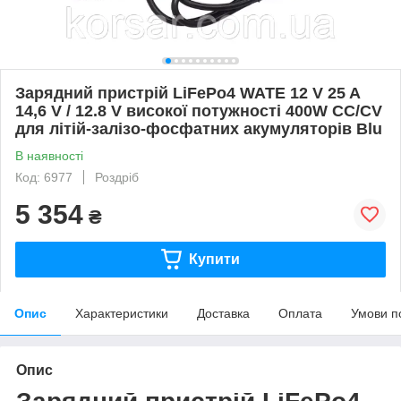
Зарядний пристрій LiFePo4 WATE 12 V 25 A
14,6 V / 12.8 V високої потужності 400W СС/СV
для літій-залізо-фосфатних акумуляторів Blu
В наявності
Код: 6977
Роздріб
5 354
₴
Купити
Опис
Характеристики
Доставка
Оплата
Умови п
Опис