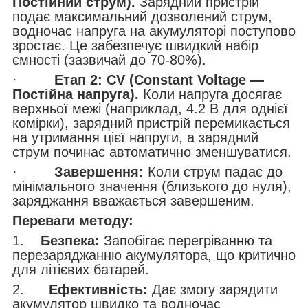
Постійний струм).
Зарядний пристрій
подає максимальний дозволений струм,
водночас напруга на акумуляторі поступово
зростає. Це забезпечує швидкий набір
ємності (зазвичай до 70-80%).
·
Етап 2: CV (Constant Voltage —
Постійна напруга).
Коли напруга досягає
верхньої межі (наприклад, 4.2 В для однієї
комірки), зарядний пристрій перемикається
на утримання цієї напруги, а зарядний
струм починає автоматично зменшуватися.
·
Завершення:
Коли струм падає до
мінімального значення (близького до нуля),
заряджання вважається завершеним.
Переваги методу:
1.
Безпека:
Запобігає перегріванню та
перезаряджанню акумулятора, що критично
для літієвих батарей.
2.
Ефективність:
Дає змогу зарядити
акумулятор швидко та водночас