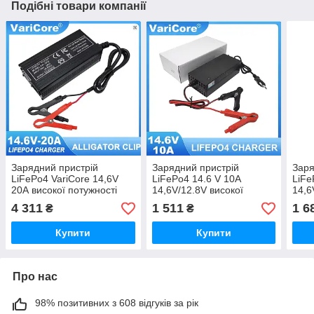
Подібні товари компанії
Зарядний пристрій
Зарядний пристрій
Заря
LiFePo4 VariCore 14,6V
LiFePo4 14.6 V 10A
LiFe
20А високої потужності
14,6V/12.8V високої
14,6
300 W для літій-залізо-
потужності 160 W для
поту
4 311
1 511
1 6
₴
₴
фосфатних акумуляторів
літій-залізо-фосфатних
залі
акумуляторів.
акум
Купити
Купити
Про нас
98% позитивних з 608 відгуків за рік