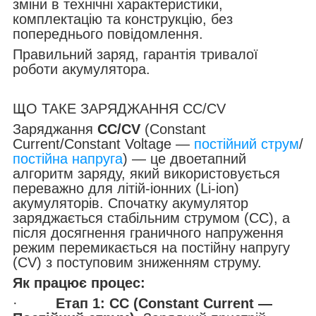
зміни в технічні характеристики,
комплектацію та конструкцію, без
попереднього повідомлення.
Правильний заряд, гарантія тривалої
роботи акумулятора.
ЩО ТАКЕ ЗАРЯДЖАННЯ CC/CV
Заряджання
CC/CV
(Constant
Current/Constant Voltage —
постійний струм
/
постійна напруга
) — це двоетапний
алгоритм заряду, який використовується
переважно для літій-іонних (Li-ion)
акумуляторів. Спочатку акумулятор
заряджається стабільним струмом (CC), а
після досягнення граничного напруження
режим перемикається на постійну напругу
(CV) з поступовим зниженням струму.
Як працює процес:
·
Етап 1: CC (Constant Current —