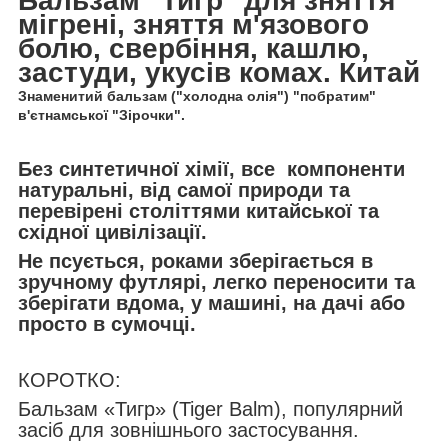
Бальзам "Тигр" для зняття
мігрені, зняття м'язового
болю, свербіння, кашлю,
застуди, укусів комах. Китай
Знаменитий бальзам ("холодна олія") "побратим"
в'єтнамської "Зірочки".
Без синтетичної хімії, все компоненти
натуральні, від самої природи та
перевірені століттями китайської та
східної цивілізації.
Не псується, роками зберігається в
зручному футлярі, легко переносити та
зберігати вдома, у машині, на дачі або
просто в сумочці.
КОРОТКО:
Бальзам «Тигр» (Tiger Balm), популярний
засіб для зовнішнього застосування.