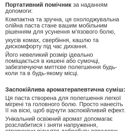
Портативний помічник
за наданням
допомоги:
Компактна та зручна, ця охолоджувальна
олійна паста стане вашим мобільним
рішенням для усунення м'язового болю,
укусів комах, свербіння, кашлю та
дискомфорту під час дихання.
Його невеликий розмір ідеально
поміщається в кишені або сумочці,
забезпечуючи миттєве полегшення будь-
коли та в будь-якому місці.
Заспокійлива ароматерапевтична суміш:
Ця паста створена для полегшення легкої
мігрені та головного болю. Просто нанесіть
її на віскі, щоб відчути заспокійливий ефект.
Унікальний освіжний аромат допомагає
розслабитися і зняти напруження,
створюючи відчуття добробуту впродовж