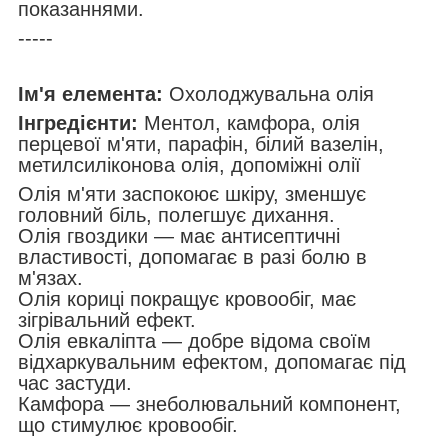
показаннями.
-----
Ім'я елемента:
Охолоджувальна олія
Інгредієнти:
Ментол, камфора, олія
перцевої м'яти, парафін, білий вазелін,
метилсиліконова олія, допоміжні олії
Олія м'яти заспокоює шкіру, зменшує
головний біль, полегшує дихання.
Олія гвоздики — має антисептичні
властивості, допомагає в разі болю в
м'язах.
Олія кориці покращує кровообіг, має
зігрівальний ефект.
Олія евкаліпта — добре відома своїм
відхаркувальним ефектом, допомагає під
час застуди.
Камфора — знеболювальний компонент,
що стимулює кровообіг.