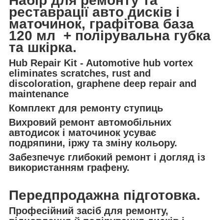
Набір для ремонту та
реставрації авто дисків і
маточинок, графітова база
120 мл + полірувальна губка
та шкірка.
Hub Repair Kit - Automotive hub vortex
eliminates scratches, rust and
discoloration, graphene deep repair and
maintenance
Комплект для ремонту ступиць
Вихровий ремонт автомобільних
автодисок і маточинок усуває
подряпини, іржу та зміну кольору.
Забезпечує глибокий ремонт і догляд із
використанням графену.
Передпродажна підготовка.
Професійний засіб для ремонту,