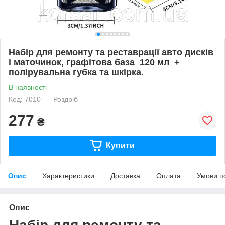
Набір для ремонту та реставрації авто дисків
і маточинок, графітова база 120 мл +
полірувальна губка та шкірка.
В наявності
Код: 7010
Роздріб
277
₴
Купити
Опис
Характеристики
Доставка
Оплата
Умови п
Опис