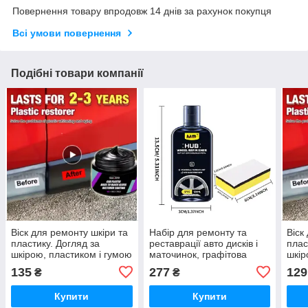
Повернення товару впродовж 14 днів за рахунок покупця
Всі умови повернення
Подібні товари компанії
Віск для ремонту шкіри та
Набір для ремонту та
Віск
пластику. Догляд за
реставрації авто дисків і
плас
шкірою, пластиком і гумою
маточинок, графітова
шкір
"Max Auto". Набір 2 в 1.
база 120 мл +
"Max
135
277
129
₴
₴
Воск + губка
полірувальна губка та
Воск
шкірка.
Купити
Купити