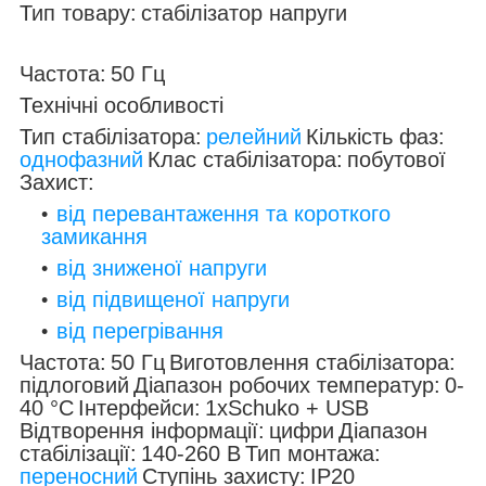
Тип товару:
стабілізатор напруги
Частота:
50 Гц
Технічні особливості
Тип стабілізатора:
релейний
Кількість фаз:
однофазний
Клас стабілізатора:
побутової
Захист:
від перевантаження та короткого
замикання
від зниженої напруги
від підвищеної напруги
від перегрівання
Частота:
50 Гц
Виготовлення стабілізатора:
підлоговий
Діапазон робочих температур:
0-
40 °C
Інтерфейси:
1хSchuko + USB
Відтворення інформації:
цифри
Діапазон
стабілізації:
140-260 В
Тип монтажа:
переносний
Ступінь захисту:
IP20