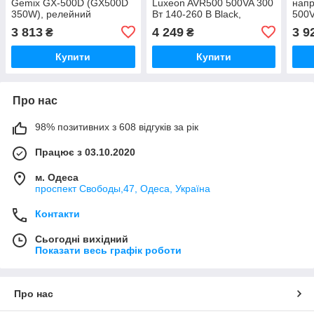
Gemix GX-500D (GX500D
Luxeon AVR500 500VA 300
напр
350W), релейний
Вт 140-260 В Black,
500
релейний. Фільтр
500 
3 813
4 249
3 9
₴
₴
перешкод.
Gray
пере
Купити
Купити
Про нас
98% позитивних з 608 відгуків за рік
Працює з 03.10.2020
м. Одеса
проспект Свободы,47, Одеса, Україна
Контакти
Сьогодні вихідний
Показати весь графік роботи
Про нас