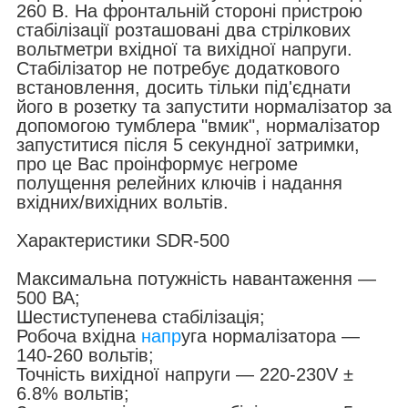
260 В. На фронтальній стороні пристрою
стабілізації розташовані два стрілкових
вольтметри вхідної та вихідної напруги.
Стабілізатор не потребує додаткового
встановлення, досить тільки під'єднати
його в розетку та запустити нормалізатор за
допомогою тумблера "вмик", нормалізатор
запуститися після 5 секундної затримки,
про це Вас проінформує негроме
полущення релейних ключів і надання
вхідних/вихідних вольтів.
Характеристики SDR-500
Максимальна потужність навантаження —
500 ВА;
Шестиступенева стабілізація;
Робоча вхідна
напр
уга нормалізатора —
140-260 вольтів;
Точність вихідної напруги — 220-230V ±
6.8% вольтів;