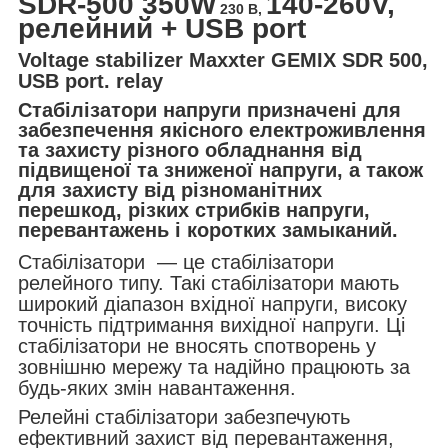
SDR-500 350W
140-260V,
230 В,
релейний + USB port
Voltage stabilizer Maxxter GEMIX SDR 500,
USB port. relay
Стабілізатори напруги призначені для
забезпечення якісного електроживлення
та захисту різного обладнання від
підвищеної та зниженої напруги, а також
для захисту від різноманітних
перешкод, різких стрибків напруги,
перевантажень і коротких замыканий.
Стабілізатори — це стабілізатори
релейного типу. Такі стабілізатори мають
широкий діапазон вхідної напруги, високу
точність підтримання вихідної напруги. Ці
стабілізатори не вносять спотворень у
зовнішню мережу та надійно працюють за
будь-яких змін навантаження.
Релейні стабілізатори забезпечують
ефективний захист від перевантаження,