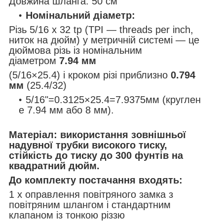
Довжина шланга: 50 см
Номінальний діаметр:
Різь 5/16 х 32 tp (TPI — threads per inch,
ниток на дюйм) у метричній системі — це
дюймова різь із номінальним
діаметром
7.94 мм
(5/16×25.4) і кроком різі приблизно
0.794
мм
(25.4/32)
5/16"=0.3125×25.4=7.9375мм (круглен
е 7.94 мм або 8 мм).
Матеріал: використання зовнішньої
надувної трубки високого тиску,
стійкість до тиску до 300 фунтів на
квадратний дюйм.
До комплекту постачання входять:
1 х оправлення повітряного замка з
повітряним шлангом і стандартним
клапаном із тонкою різзю