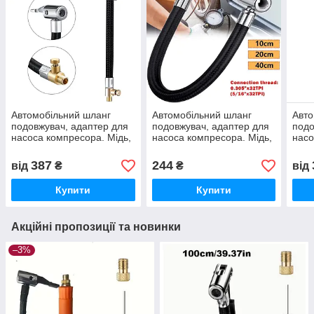
Автомобільний шланг
Автомобільний шланг
Авто
подовжувач, адаптер для
подовжувач, адаптер для
подо
насоса компресора. Мідь,
насоса компресора. Мідь,
насо
8 мм, 50 см. З клапаном
8 мм, 20 см
8 мм
комп
387
244
від
₴
₴
від
Купити
Купити
Акційні пропозиції та новинки
–3%