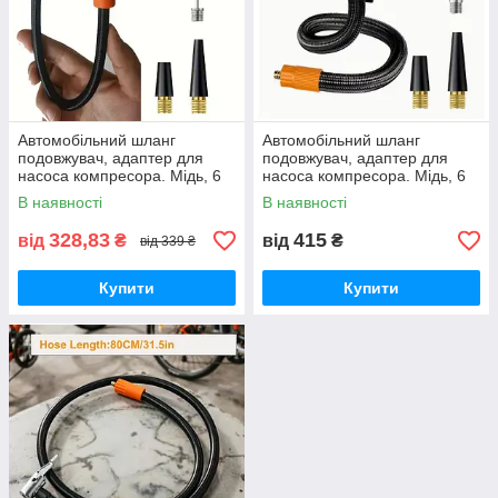
Автомобільний шланг
Автомобільний шланг
подовжувач, адаптер для
подовжувач, адаптер для
насоса компресора. Мідь, 6
насоса компресора. Мідь, 6
мм, 40 см. Orange Series.
мм, 80 см. Orange Series.
В наявності
В наявності
Два типи комплектації.
Два типи комплектації.
328,83
415
від
₴
від
₴
від 339 ₴
Купити
Купити