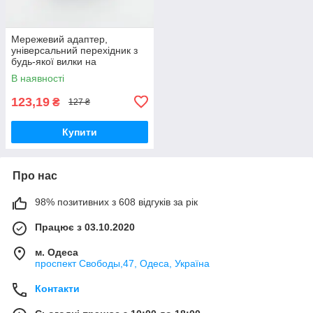
Мережевий адаптер,
універсальний перехідник з
будь-якої вилки на
європейську розетку, All to EU
В наявності
"Travel Helper", 220V 10 A.
Білий.
123,19
₴
127 ₴
Купити
Про нас
98% позитивних з 608 відгуків за рік
Працює з 03.10.2020
м. Одеса
проспект Свободы,47, Одеса, Україна
Контакти