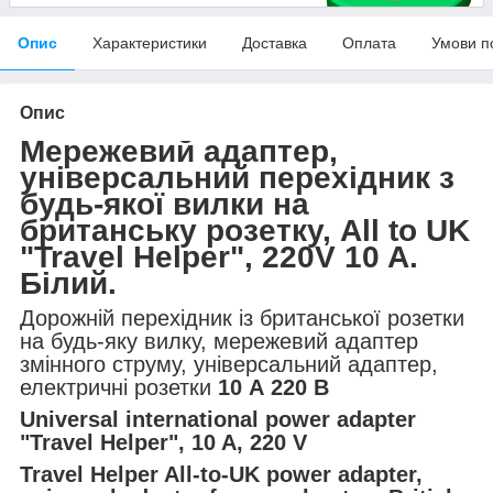
Опис
Характеристики
Доставка
Оплата
Умови п
Опис
Мережевий адаптер,
універсальний перехідник з
будь-якої вилки на
британську розетку, All to UK
"Travel Helper", 220V 10 A.
Білий.
Дорожній перехідник із британської розетки
на будь-яку вилку, мережевий адаптер
змінного струму, універсальний адаптер,
електричні розетки
10 А 220 В
Universal international power adapter
"Travel Helper", 10 A, 220 V
Travel Helper All-to-UK power adapter,