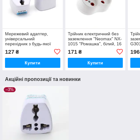
Мережевий адаптер,
Трійник електричний без
Трій
універсальний
заземлення "Neomax" NX-
зазе
перехідник з будь-якої
1015 "Ромашка", білий, 16
G301
вилки на європейську
А, 220 - 250 в. Блістер —
белы
127
171
196
₴
₴
розетку, All to EU "Travel
запайка.
3,5k
Helper", 220V 10 A. Білий.
Бліс
Купити
Купити
Акційні пропозиції та новинки
–3%