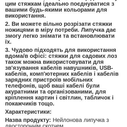
цим стяжкам ідеально поєднуватися з
вашими будь-якими кольорами для
використання.
2. Ви можете вільно розрізати стяжки
ножицями в міру потреби. Липучка дає
змогу легко знімати та встановлювати
їх.
3. Чудово підходять для використання
вдома/в офісі: стяжки для садових лоз
також можна використовувати для
зв'язування кабелів навушників, USB-
кабелів, комп'ютерних кабелів і кабелів
зарядних пристроїв мобільних
телефонів, щоб ваші кабелі були
акуратними та організованими, для
кріплення картин і світлин, табличок і
покажчиків тощо.
Характеристики:
Назва продукту:
Нейлонова липучка з
двостороннім скотчем