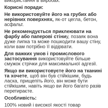
використання в виробах.
Корисні поради:
Не використовуйте його на грубих або
нерівних поверхнях,
як-от цегла, бетон,
асфальт.
Не рекомендується приклеювати на
фарбу або паперові стіни
у, позаяк вона
дуже липка та може пошкодити вашу стіну,
коли вам потрібно її відірвати.
Для важких умов і промислового
застосування
використовуйте більше
смужок стрічки для максимальної адгезії.
Якщо ви використовуєте його на тканині
та хочете
, щоб він був стійкішим, будь
ласка, прищепіть його, він може бути
стійкішим, навіть якщо ви його багато разів
перетираєте.
Особливість:
100% новий і високої якості товар