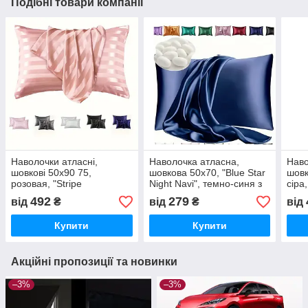
Подібні товари компанії
Наволочки атласні,
Наволочка атласна,
Наво
шовкові 50х90 75,
шовкова 50х70, "Blue Star
шовк
розовая, "Stripe
Night Navi", темно-синя з
сіра,
Satin", комплект 2шт
відливом "Зоряна ніч". 1
Sati
492
279
від
₴
від
₴
від
або 2 шт.
Конв
Купити
Купити
Акційні пропозиції та новинки
–3%
–3%