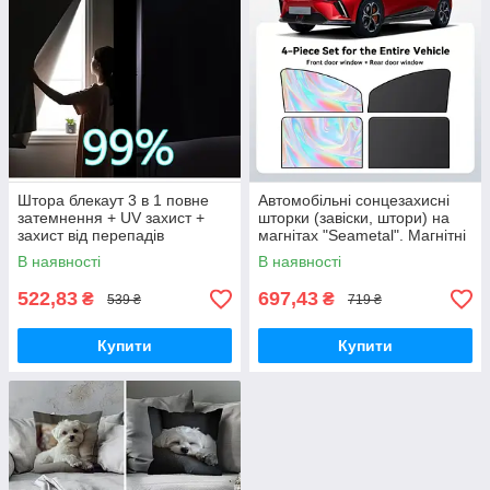
Штора блекаут 3 в 1 повне
Автомобільні сонцезахисні
затемнення + UV захист +
шторки (завіски, штори) на
захист від перепадів
магнітах "Seametal". Магнітні
температур "Prestige". 100 х
штори. 4 шт. Full Silver Black
В наявності
В наявності
140
Set Platinum.
522,83
697,43
₴
₴
539 ₴
719 ₴
Купити
Купити