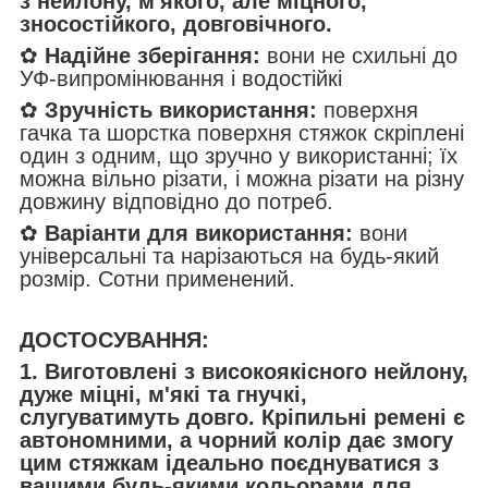
з нейлону, м'якого, але міцного,
зносостійкого, довговічного.
✿
Надійне зберігання:
вони не схильні до
УФ-випромінювання і водостійкі
✿
Зручність використання:
поверхня
гачка та шорстка поверхня стяжок скріплені
один з одним, що зручно у використанні; їх
можна вільно різати, і можна різати на різну
довжину відповідно до потреб.
✿
Варіанти для використання:
вони
універсальні та нарізаються на будь-який
розмір. Сотни применений.
ДОСТОСУВАННЯ:
1. Виготовлені з високоякісного нейлону,
дуже міцні, м'які та гнучкі,
слугуватимуть довго. Кріпильні ремені є
автономними, а чорний колір дає змогу
цим стяжкам ідеально поєднуватися з
вашими будь-якими кольорами для