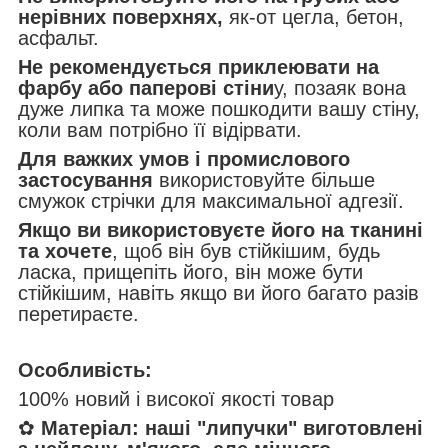
нерівних поверхнях,
як-от цегла, бетон,
асфальт.
Не рекомендується приклеювати на
фарбу або паперові стіни
у, позаяк вона
дуже липка та може пошкодити вашу стіну,
коли вам потрібно її відірвати.
Для важких умов і промислового
застосування
використовуйте більше
смужок стрічки для максимальної адгезії.
Якщо ви використовуєте його на тканині
та хочете
, щоб він був стійкішим, будь
ласка, прищепіть його, він може бути
стійкішим, навіть якщо ви його багато разів
перетираєте.
Особливість:
100% новий і високої якості товар
✿
Матеріал:
наші "липучки" виготовлені