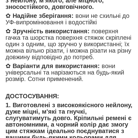
з нейлону, м'якого, але міцного,
зносостійкого, довговічного.
✿
Надійне зберігання:
вони не схильні до
УФ-випромінювання і водостійкі
✿
Зручність використання:
поверхня
гачка та шорстка поверхня стяжок скріплені
один з одним, що зручно у використанні; їх
можна вільно різати, і можна різати на різну
довжину відповідно до потреб.
✿
Варіанти для використання:
вони
універсальні та нарізаються на будь-який
розмір. Сотни применений.
ДОСТОСУВАННЯ:
1. Виготовлені з високоякісного нейлону,
дуже міцні, м'які та гнучкі,
слугуватимуть довго. Кріпильні ремені є
автономними, а чорний колір дає змогу
цим стяжкам ідеально поєднуватися з
вашими будь-якими кольорами для