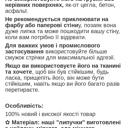
нерівних поверхнях,
як-от цегла, бетон,
асфальт.
Не рекомендується приклеювати на
фарбу або паперові стіни
у, позаяк вона
дуже липка та може пошкодити вашу стіну,
коли вам потрібно її відірвати.
Для важких умов і промислового
застосування
використовуйте більше
смужок стрічки для максимальної адгезії.
Якщо ви використовуєте його на тканині
та хочете
, щоб він був стійкішим, будь
ласка, прищепіть його, він може бути
стійкішим, навіть якщо ви його багато разів
перетираєте.
Особливість:
100% новий і високої якості товар
✿
Матеріал:
наші "липучки" виготовлені