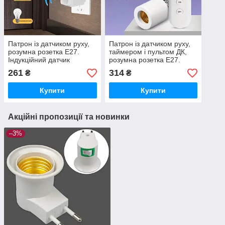
Патрон із датчиком руху,
Патрон із датчиком руху,
розумна розетка Е27.
таймером і пультом ДК,
Індукційний датчик
розумна розетка Е27.
присутності людини. 85-
Індукційний датчик
261
314
₴
₴
265V
присутності людини. 85-
265V
Купити
Купити
Акційні пропозиції та новинки
–3%