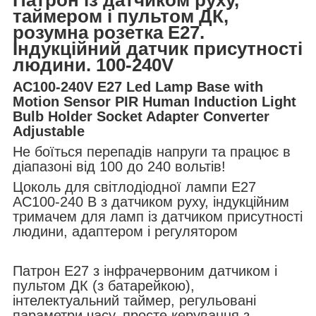
таймером і пультом ДК,
розумна розетка Е27.
Індукційний датчик присутності
людини. 100-240V
AC100-240V E27 Led Lamp Base with
Motion Sensor PIR Human Induction Light
Bulb Holder Socket Adapter Converter
Adjustable
Не боїться перепадів напруги та працює в
діапазоні від 100 до 240 вольтів!
Цоколь для світлодіодної лампи E27
AC100-240 В з датчиком руху, індукційним
тримачем для ламп із датчиком присутності
людини, адаптером і регулятором
Патрон E27 з інфрачервоним датчиком і
пультом ДК (з батарейкою),
інтелектуальний таймер, регульовані
параметри часу, просте керування з